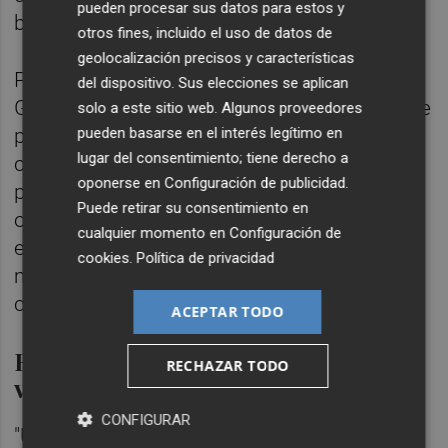
pueden procesar sus datos para estos y
base a los consumidores", ha criticado.
otros fines, incluido el uso de datos de
geolocalización precisos y características
Por el contrario, en la ley que desde la
del dispositivo. Sus elecciones se aplican
Generalitat Valenciana se pretende aplicar se
solo a este sitio web. Algunos proveedores
pueden basarse en el interés legítimo en
plantean medidas como la protección al
lugar del consentimiento; tiene derecho a
consumidor por impago de alquiler, la
oponerse en
Configuración de publicidad
.
protección de la oportunidad de alquiler con
Puede retirar su consentimiento en
opción a compra, la substracción a la
cualquier momento en
Configuración de
entidad financiera de aquellas viviendas que
cookies
.
Política de privacidad
mantengan vacías por un tiempo o la
creación de un Observatorio del Hábitat.
ACEPTAR TODO
España "necesita una ley
RECHAZAR TODO
valenciana"
CONFIGURAR
"Una ley a la valenciana es lo que necesita el