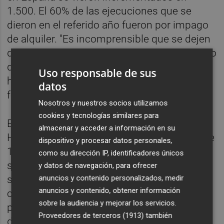
1.500. El 60% de las ejecuciones que se
dieron en el referido año fueron por impago
de alquiler. "Es incomprensible que se dejen
de lado los casos de ejecuciones por impago
de alquiler cuando suman más de la mitad",
Uso responsable de sus
han apuntado también los senadores de la
datos
formación.
Nosotros y nuestros socios utilizamos
cookies y tecnologías similares para
El Gobierno ha planteado una nueva Ley
almacenar y acceder a información en su
Hipotecaria, pues la que está vigente data de
dispositivo y procesar datos personales,
1946, pero sin modificar la base. "¿Qué
como su dirección IP, identificadores únicos
sentido tiene crear una nueva ley que no
y datos de navegación, para ofrecer
anuncios y contenido personalizados, medir
suple las deficiencias de la anterior?", se ha
anuncios y contenido, obtener información
cuestionado Mulet. "Ni dación en pago ni
sobre la audiencia y mejorar los servicios.
protección ante las ejecuciones por impago
Proveedores de terceros (1913)
también
de alquiler, no incluye nada que proteja de