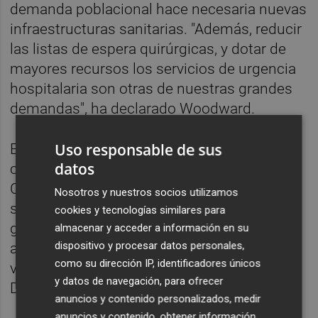
demanda poblacional hace necesaria nuevas
infraestructuras sanitarias. "Además, reducir
las listas de espera quirúrgicas, y dotar de
mayores recursos los servicios de urgencia
hospitalaria son otras de nuestras grandes
demandas", ha declarado Woodward.
Uso responsable de sus
Entre las propuestas del grupo destaca la
datos
creación de la denominada 'Valencian
Culinary Centre', "centro de formación
Nosotros y nuestros socios utilizamos
superior referente y proyecto motor de la
cookies y tecnologías similares para
gastronomía de la Comunitat Valenciana,
almacenar y acceder a información en su
dispositivo y procesar datos personales,
adscrito a las universidades públicas
como su dirección IP, identificadores únicos
valencianas, con sede en la localidad de
y datos de navegación, para ofrecer
Dénia", tal como ha explicado el diputado.
anuncios y contenido personalizados, medir
anuncios y contenido, obtener información