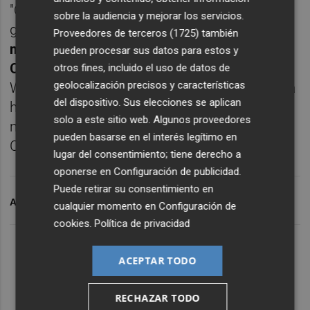
"Queremos aprovechar el potencial de la
sobre la audiencia y mejorar los servicios.
gastronomía valenciana,
siguiendo el
Proveedores de terceros (1725)
también
modelo de la reconocida Basque Culinary
pueden procesar sus datos para estos y
Center
, en el País Vasco", ha añadido
otros fines, incluido el uso de datos de
geolocalización precisos y características
Woodward, para quien este proyecto es "una
del dispositivo. Sus elecciones se aplican
herramienta necesaria para contribuir a la
solo a este sitio web. Algunos proveedores
mejora del modelo productivo de la
pueden basarse en el interés legítimo en
Comunitat Valenciana".
lugar del consentimiento; tiene derecho a
oponerse en
Configuración de publicidad
.
Puede retirar su consentimiento en
ARCHIVADO EN
CIUDADANOS
UP
cualquier momento en
Configuración de
cookies
.
Política de privacidad
ACEPTAR TODO
RECHAZAR TODO