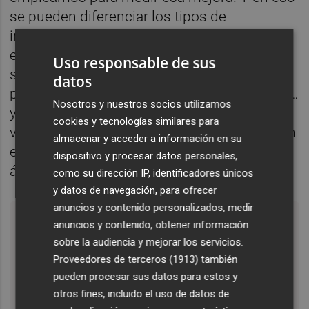
se pueden diferenciar los tipos de
innovación. Antes, el concepto venía de la
economía, y de algunos economistas:
Uso responsable de sus
siempre se ha relacionado con
datos
productividad, comportamiento económico…
Nosotros y nuestros socios utilizamos
y ahora estamos ampliando esa escala de
cookies y tecnologías similares para
valores para medir las mejoras, que no serán
almacenar y acceder a información en su
exclusivamente económicas, aunque ese
dispositivo y procesar datos personales,
ámbito sea importante.
como su dirección IP, identificadores únicos
y datos de navegación, para ofrecer
anuncios y contenido personalizados, medir
anuncios y contenido, obtener información
"aÚN TENEMOS LA IDEA DE INDIVIDUOS
sobre la audiencia y mejorar los servicios.
EXCEPCIONALES QUE SOBRESALEN,
Proveedores de terceros (1913)
también
PERO SIEMPRE HAY INTERACCIÓN
pueden procesar sus datos para estos y
ENTRE DIFERENTES ACTORES, REDES Y
otros fines, incluido el uso de datos de
SISTEMAs"