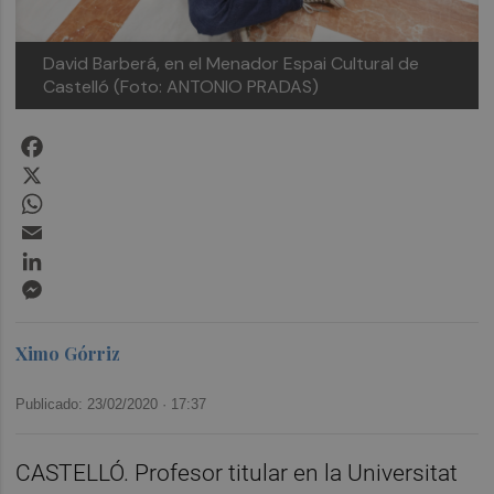
David Barberá, en el Menador Espai Cultural de
Castelló (Foto: ANTONIO PRADAS)
Facebook
X
WhatsApp
Email
LinkedIn
Messenger
Ximo Górriz
Publicado: 23/02/2020 ·
17:37
CASTELLÓ. Profesor titular en la Universitat