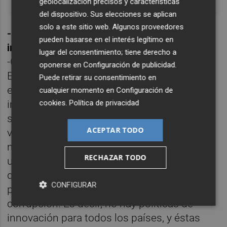
geolocalización precisos y características
del dispositivo. Sus elecciones se aplican
solo a este sitio web. Algunos proveedores
-Detengámonos un momento en su idea de
pueden basarse en el interés legítimo en
innovación.
lugar del consentimiento; tiene derecho a
-Claro, porque cada cual tiene su concepto.
oponerse en
Configuración de publicidad
.
El mío es que la innovación es una novedad
Puede retirar su consentimiento en
en la práctica que añade valor. Todo es
cualquier momento en
Configuración de
importante, también que sea una novedad
cookies
.
Política de privacidad
sobre la práctica. La pregunta es qué tipo de
ACEPTAR TODO
valor añades. Pero permíteme volver un
momento a las políticas de innovación. Hay
RECHAZAR TODO
un economista,
Andrés Rodríguez-Pose
,
que dice que en muchos casos, la mejor
CONFIGURAR
política de innovación es la política contra la
corrupción. Es decir, no hay políticas de
innovación para todos los países, y éstas