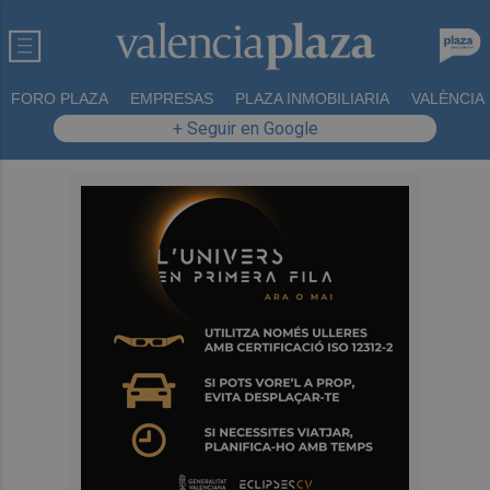
FORO PLAZA
EMPRESAS
PLAZA INMOBILIARIA
VALÈNCIA
+ Seguir en Google