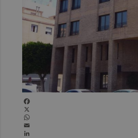
Facebook
X
WhatsApp
Email
LinkedIn