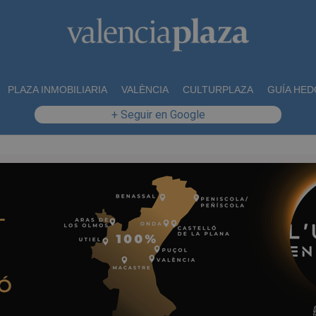
PLAZA INMOBILIARIA
VALÈNCIA
CULTURPLAZA
GUÍA HED
+ Seguir en Google