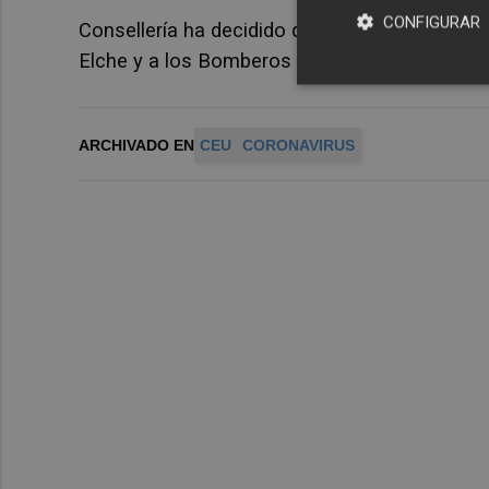
CONFIGURAR
Consellería ha decidido que una parte del mate
Elche y a los Bomberos de Castellón.
ARCHIVADO EN
CEU
CORONAVIRUS