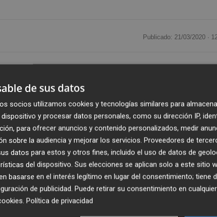
Publicado: 21/03/2020 ·
1
 las autoridades sanitarias el pasado viernes 13 de
tección personal, en todos sus centros de
Valencia,
able de sus datos
del sábado 14, y después de la solicitud de entrega por
os socios utilizamos cookies y tecnologías similares para almacena
posición y entrega a las autoridades todo el material 
dispositivo y procesar datos personales, como su dirección IP, iden
 de la Salud en Valencia, Elche y Castellón, en la Clín
ción, para ofrecer anuncios y contenido personalizados, medir anun
 Hospital Clínico Veterinario de Valencia.
n sobre la audiencia y mejorar los servicios.
Proveedores de tercer
s datos para estos y otros fines, incluido el uso de datos de geolo
tregado consiste en: 7.700 mascarillas, 354.300 guantes
rísticas del dispositivo. Sus elecciones se aplican solo a este sitio
o entero o escafandra de protección, 3.300 calzas de
 basarse en el interés legítimo en lugar del consentimiento; tiene 
guración de publicidad
. Puede retirar su consentimiento en cualqu
otas, 2.800 hisopos para toma de muestras para análisi
cookies
.
Política de privacidad
lcohólico y 104 litros de etanol 96% sanitario.