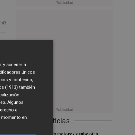
2:43
 la
r y acceder a
del
tificadores únicos
ica
cios y contenido,
os (1913)
también
calización
,
 web. Algunos
derecho a
ier momento en
s,
Últimas Noticias
1
El Ibex 35 aprieta motores y sube otro