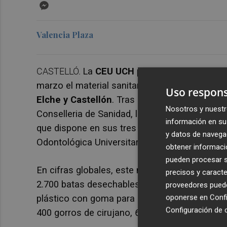
Messenger
Valencia Plaza
CASTELLÓ.
La
CEU UCH
puso a disposición de
marzo el material sanitario disponible de pro
Uso respons
Elche y Castellón
. Tras la aprobación del RD 
Nosotros y nuestr
Conselleria de Sanidad, la CEU UCH pone a dis
información en su 
que dispone en sus tres Facultades de Ciencias
y datos de navega
Odontológica Universitaria de Valencia y en el
obtener informació
pueden procesar su
En cifras globales, este material sanitario en
precisos y caracte
2.700 batas desechables, 900 monos de cuerp
proveedores pueden
oponerse en
Confi
plástico con goma para protección total de b
Configuración de 
400 gorros de cirujano, 69 litros de gel hidroa