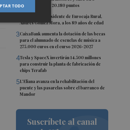
0,62%, hasta los 20.180 puntos
PTAR TODO
e
2
Fallece el expresidente de Eurocaja Rural,
Andrés Gómez Mora, a los 89 años de edad
3
CaixaBank aumenta la dotación de las becas
para el alumnado de escuelas de música a
275.000 euros en el curso 2026-2027
4
Tesla y SpaceX invertirán 14.500 millones
para construir la planta de fabricación de
chips Terafab
5
L'Eliana avanza en la rehabilitación del
puente y las pasarelas sobre el barranco de
Mandor
Suscríbete al canal