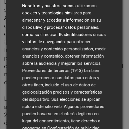
La instrumentación de las pruebas
Nosotros y nuestros socios utilizamos
selectivas para el ingreso en la
cookies y tecnologías similares para
Administración de la Generalitat que se
almacenar y acceder a información en su
derivan de las convocatorias objeto de la
dispositivo y procesar datos personales,
oferta de empleo público se realizará a
como su dirección IP, identificadores únicos
través de la Conselleria de Educación,
y datos de navegación, para ofrecer
anuncios y contenido personalizados, medir
Investigación, Cultura y Deporte. Las
anuncios y contenido, obtener información
pruebas mencionadas se concretarán en las
sobre la audiencia y mejorar los servicios.
convocatorias respectivas de acuerdo con el
Proveedores de terceros (1913)
también
número de vacantes y la naturaleza jurídica
pueden procesar sus datos para estos y
de estas.
otros fines, incluido el uso de datos de
geolocalización precisos y características
La realización de las pruebas supondrá un
del dispositivo. Sus elecciones se aplican
aumento del gasto en el presupuesto de
solo a este sitio web. Algunos proveedores
pueden basarse en el interés legítimo en
2018 de 2.500.000 euros, asociado al coste
lugar del consentimiento; tiene derecho a
de constitución de los tribunales de las
oponerse en
Configuración de publicidad
.