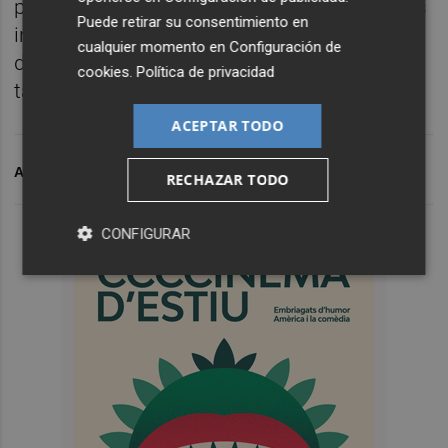
pruebas selectivas. Por lo que respecta a los
Puede retirar su consentimiento en
ingresos, la estimación es de un incremento
cualquier momento en
Configuración de
de 184.500 euros, correspondientes a las
cookies
.
Política de privacidad
tasas por participación en las pruebas.
ACEPTAR TODO
ARCHIVADO EN
PLEO
RECHAZAR TODO
CONFIGURAR