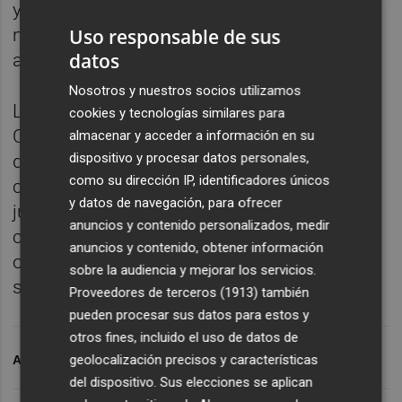
y varios escenarios. Pero, ha remarcado, eso
no quiere decir que no se puedan cambiar
Uso responsable de sus
datos
antes en función de la situación.
Nosotros y nuestros socios utilizamos
Los últimos datos del coronavirus en la
cookies y tecnologías similares para
Comunitat Valenciana, conocido en la tarde
almacenar y acceder a información en su
dispositivo y procesar datos personales,
del martes, arrojan 966 casos nuevos de
como su dirección IP, identificadores únicos
coronavirus, la primera vez desde el 30 de
y datos de navegación, para ofrecer
julio que la Comunitat baja de los 1.000
anuncios y contenido personalizados, medir
contagios diario. No obstante, ha habido
anuncios y contenido, obtener información
once nuevos fallecimientos en los últimos
sobre la audiencia y mejorar los servicios.
siete días.
Proveedores de terceros (1913)
también
pueden procesar sus datos para estos y
otros fines, incluido el uso de datos de
geolocalización precisos y características
ARCHIVADO EN
TOQUE DE QUEDA
CORONAVIRUS
del dispositivo. Sus elecciones se aplican