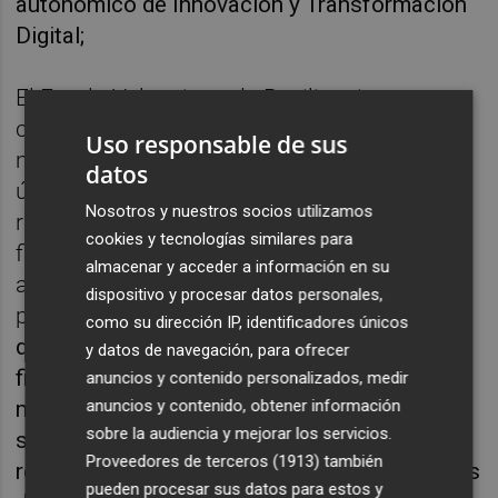
autonómico de Innovación y Transformación
Digital;
El Fondo Valenciano de Resiliencia, que
cuenta con una dotación para 2021 de 10,1
Uso responsable de sus
millones de euros, es un instrumento de
datos
último recurso que tiene como objetivo
Nosotros y nuestros socios utilizamos
reforzar la solvencia de las empresas no
cookies y tecnologías similares para
financieras cuya actividad se haya visto
almacenar y acceder a información en su
afectada por la crisis derivada de la
dispositivo y procesar datos personales,
pandemia.
En concreto, va especialmente
como su dirección IP, identificadores únicos
dirigido a atender las necesidades de
y datos de navegación, para ofrecer
financiación de empresas de pequeño y
anuncios y contenido personalizados, medir
mediano tamaño, que formen parte de
anuncios y contenido, obtener información
sobre la audiencia y mejorar los servicios.
sectores como el ocio, la hostelería, la
Proveedores de terceros (1913)
también
restauración, el transporte y otras actividades
pueden procesar sus datos para estos y