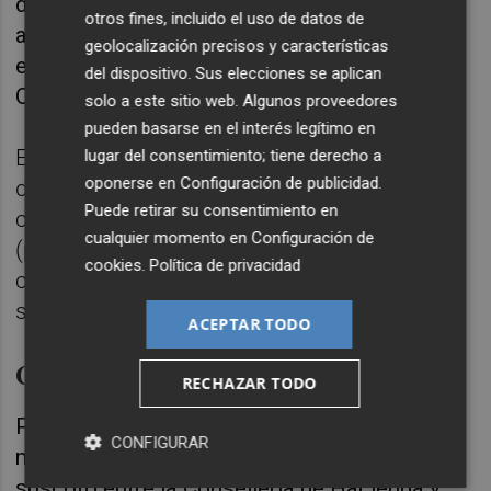
de la industria en general, así como a todas
otros fines, incluido el uso de datos de
aquellas empresas que sean consideradas
geolocalización precisos y características
estratégicas para la economía de la
del dispositivo. Sus elecciones se aplican
Comunitat Valenciana.
solo a este sitio web. Algunos proveedores
pueden basarse en el interés legítimo en
Este fondo se articulará a través de
lugar del consentimiento; tiene derecho a
oponerse en
Configuración de publicidad
.
diferentes instrumentos de financiación
Puede retirar su consentimiento en
como instrumentos financieros híbridos
cualquier momento en
Configuración de
(préstamos participativos) o facilidades
cookies
.
Política de privacidad
crediticias con distinto grado de
subordinación.
ACEPTAR TODO
Convenio entre consellerias
RECHAZAR TODO
Por otra parte, en la reunión mantenida este
CONFIGURAR
miércoles se ha aprobado el convenio
suscrito entre la Conselleria de Hacienda y