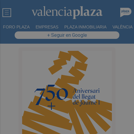
FORO PLAZA
EMPRESAS
PLAZA INMOBILIARIA
VALÈNCIA
+ Seguir en Google