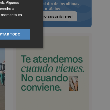
 web. Algunos
Siempre al día de las últimas
noticias
derecho a
ier momento en
¡Quiero suscribirme!
PTAR TODO