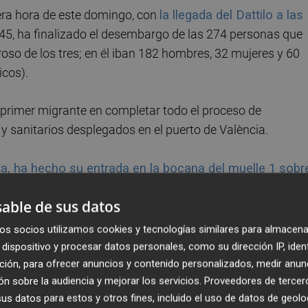
era hora de este domingo, con
la llegada del Dattilo a las
.45, ha finalizado el desembargo de las 274 personas que
oso de los tres; en él iban 182 hombres, 32 mujeres y 60
cos).
 primer migrante en completar todo el proceso de
 y sanitarios desplegados en el puerto de València.
ta, ha hecho su entrada en la bocana del muelle 1 sobr
s a bordo: 51 hombres, 45 mujeres, nueve chicos y ocho
able de sus datos
 de las tres, viajaban seis embarazadas y los diez meno
nas (56) con problemas leves de salud -no había ninguno
os socios utilizamos cookies y tecnologías similares para almacena
las 12:15 horas.
dispositivo y procesar datos personales, como su dirección IP, iden
ción, para ofrecer anuncios y contenido personalizados, medir anun
n sobre la audiencia y mejorar los servicios.
Proveedores de tercer
s datos para estos y otros fines, incluido el uso de datos de geolo