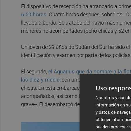
El dispositivo de recepción ha arrancado a prim
6.50 horas
. Cuatro horas después, sobre las 10
llevaba a bordo. Se trataba del navío más numer
menores no acompañados (ocho chicas y 52 chi
Un joven de 29 años de Sudán del Sur ha sido el
identificación y examen por parte de los policías
El segundo,
el Aquarius que da nombre a la flo
las diez y media
, con un total de 106 migrante
Uso respons
chicas. En esta embarcación, la menos numerosa
acompañados, así como la mayoría de las perso
Nosotros y nuestr
grave--. El desembarcó del Aquarius comenzó a 
información en su 
y datos de navega
obtener informació
pueden procesar su