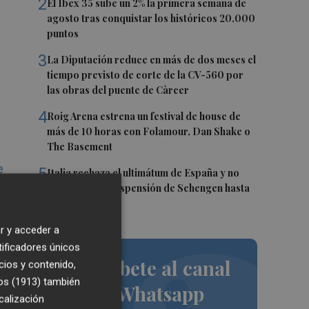
2
El Ibex 35 sube un 2% la primera semana de
agosto tras conquistar los históricos 20.000
puntos
3
La Diputación reduce en más de dos meses el
tiempo previsto de corte de la CV-560 por
las obras del puente de Càrcer
4
Roig Arena estrena un festival de house de
más de 10 horas con Folamour, Dan Shake o
The Basement
e
5
Italia rechaza el ultimátum de España y no
reevaluará la suspensión de Schengen hasta
el 15 de agosto
res
r y acceder a
tificadores únicos
Suscríbete al canal
cios y contenido,
os (1913)
también
de Whatsapp
calización