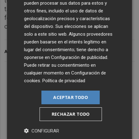
todos los pueblos del mundo, sino que
pueden procesar sus datos para estos y
también brinda un respaldo importante para
otros fines, incluido el uso de datos de
fomentar el diálogo, la solidaridad y la
geolocalización precisos y características
cultura de la paz.
del dispositivo. Sus elecciones se aplican
solo a este sitio web. Algunos proveedores
pueden basarse en el interés legítimo en
lugar del consentimiento; tiene derecho a
ARCHIVADO EN
AJEDREZ
SALUND MENTAL
PANDEMIA
oponerse en
Configuración de publicidad
.
Puede retirar su consentimiento en
cualquier momento en
Configuración de
cookies
.
Política de privacidad
ACEPTAR TODO
RECHAZAR TODO
CONFIGURAR