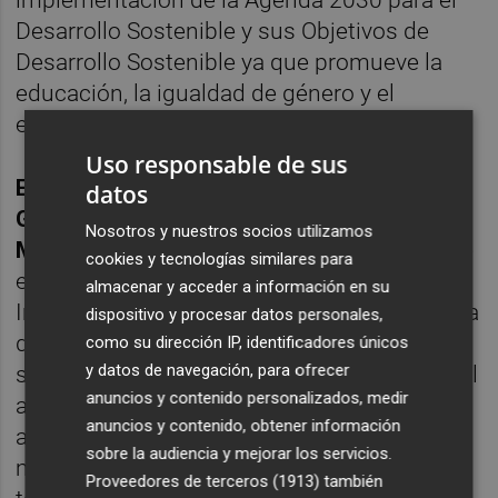
Desarrollo Sostenible y sus Objetivos de
Desarrollo Sostenible ya que promueve la
educación, la igualdad de género y el
empoderamiento de mujeres y niñas.
Uso responsable de sus
El 12 de diciembre de 2019, la Asamblea
datos
General proclamó el 20 de julio como el Día
Nosotros y nuestros socios utilizamos
Mundial del Ajedrez
para marcar la fecha de
cookies y tecnologías similares para
establecimiento de la Federación
almacenar y acceder a información en su
Internacional de Ajedrez en París en 1924. La
dispositivo y procesar datos personales,
designación del Día Mundial del Ajedrez no
como su dirección IP, identificadores únicos
y datos de navegación, para ofrecer
sólo reconoce el papel de la Federación en el
anuncios y contenido personalizados, medir
apoyo a la cooperación internacional para la
anuncios y contenido, obtener información
actividad ajedrecística y el objetivo de
sobre la audiencia y mejorar los servicios.
mejorar la convivencia respetuosa entre
Proveedores de terceros (1913)
también