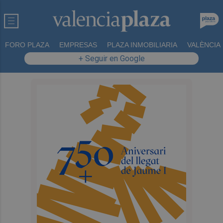
FORO PLAZA
EMPRESAS
PLAZA INMOBILIARIA
VALÈNCIA
+ Seguir en Google