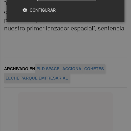
“Comienza una etapa muy bonita pero
CONFIGURAR
completa en nuestra empresa, porque por
primera vez, nos vamos a ver las caras con
nuestro primer lanzador espacial”, sentencia.
ARCHIVADO EN
PLD SPACE
ACCIONA
COHETES
ELCHE PARQUE EMPRESARIAL