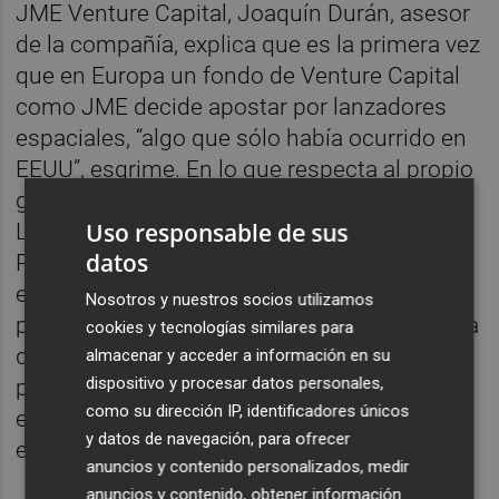
JME Venture Capital, Joaquín Durán, asesor
de la compañía, explica que es la primera vez
que en Europa un fondo de Venture Capital
como JME decide apostar por lanzadores
espaciales, “algo que sólo había ocurrido en
EEUU”, esgrime. En lo que respecta al propio
grupo JME, la gerente de inversiones
Uso responsable de sus
Lourdes Toledo señala que “creemos que
datos
PLD Space será la primera empresa privada
europea capaz de lanzar un cohete de
Nosotros y nuestros socios utilizamos
pequeño tamaño al espacio”. También indica
cookies y tecnologías similares para
que este sector de lanzamientos de
almacenar y acceder a información en su
dispositivo y procesar datos personales,
pequeños satélites crece a ritmo
como su dirección IP, identificadores únicos
exponencial “y no hay oferta en el mercado
y datos de navegación, para ofrecer
europeo para cubrir la creciente demanda”.
anuncios y contenido personalizados, medir
anuncios y contenido, obtener información