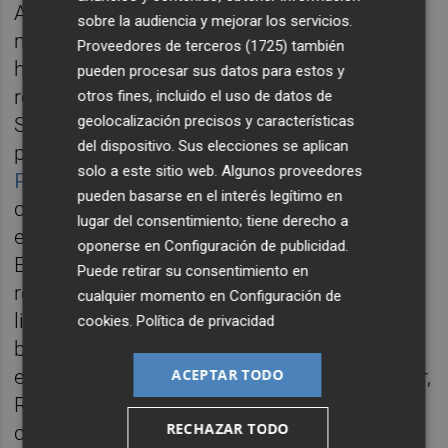
Asimismo, los socios anteriores, como la
sobre la audiencia y mejorar los servicios.
multinacional
GMV
y el grupo
Alzis
, también
Proveedores de terceros (1725)
también
han apostado por invertir en esta nueva
pueden procesar sus datos para estos y
ronda, lo que afianza el proyecto de PLD
otros fines, incluido el uso de datos de
geolocalización precisos y características
Space. A esto hay que sumar la inversión
del dispositivo. Sus elecciones se aplican
pública que recibió
a través del Instrmento
solo a este sitio web. Algunos proveedores
PyME-2
este año. En resumidas cuentas,
pueden basarse en el interés legítimo en
con este nuevo respaldo financiero, la
lugar del consentimiento; tiene derecho a
empresa ilicitana, ubicada en Elche Parque
oponerse en
Configuración de publicidad
.
Empresarial, podrán construir dos cohetes
Puede retirar su consentimiento en
reutilizables Arion 1 completos que estarán
cualquier momento en
Configuración de
listos para volar al espacio en 2019 desde la
cookies
.
Política de privacidad
base de lanzamiento CEDEA, ‘El Arenosillo’,
ACEPTAR TODO
en Huelva. Por su parte, el CEO y cofundador,
Raúl Torres, espera que los ensayos con los
RECHAZAR TODO
cohetes puedan empezar a final de año.