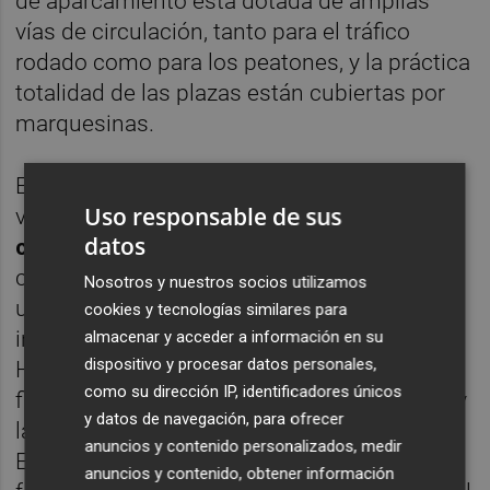
de aparcamiento está dotada de amplias
vías de circulación, tanto para el tráfico
rodado como para los peatones, y la práctica
totalidad de las plazas están cubiertas por
marquesinas.
Esta compra forma parte del denominado
Uso responsable de sus
vehículo Hermes II, con una
capacidad de
datos
compra de 14 millones de euros
, según el
comunicado, que destaca la obtención de
Nosotros y nuestros socios utilizamos
una elevada rentabilidad para los socios
cookies y tecnologías similares para
inversores de la compañía. La gestora de
almacenar y acceder a información en su
dispositivo y procesar datos personales,
Hermes Properties, formada por la asesoría
como su dirección IP, identificadores únicos
fiscal y jurídico-económica
Delta Asesores
y
y datos de navegación, para ofrecer
la consultora inmobiliaria InmoKing Real
anuncios y contenido personalizados, medir
Estate, avanzan nuevas adquisiciones de
anuncios y contenido, obtener información