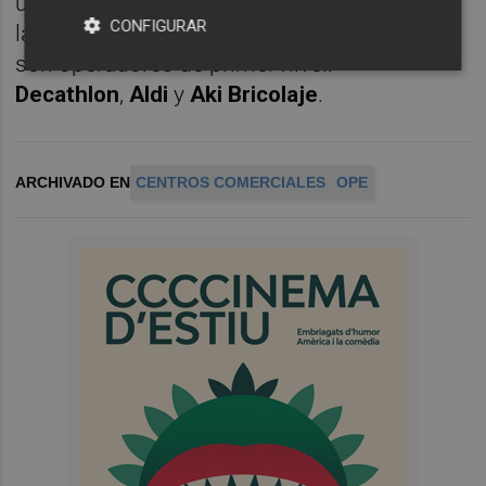
una rentabilidad por encima del 8,5%, según
CONFIGURAR
la firma. Los inquilinos de esos tres activos
son operadores de primer nivel:
Decathlon
,
Aldi
y
Aki
Bricolaje
.
ARCHIVADO EN
CENTROS COMERCIALES
OPE