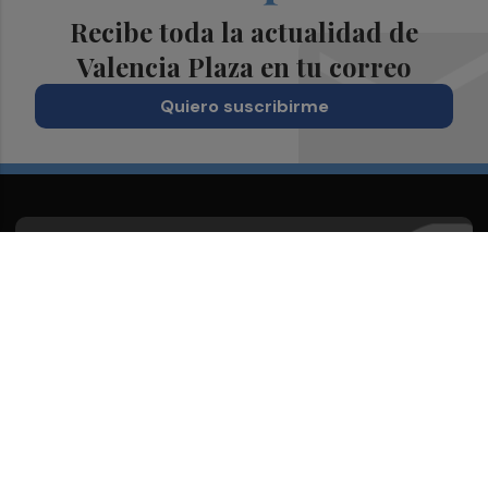
Recibe toda la actualidad de
Valencia Plaza en tu correo
Quiero suscribirme
Suscríbete al Boletín
Todos los días a primera hora en tu email
¡Quiero suscribirme!
Síguenos en redes
Valencia Plaza, desde cualquier medio