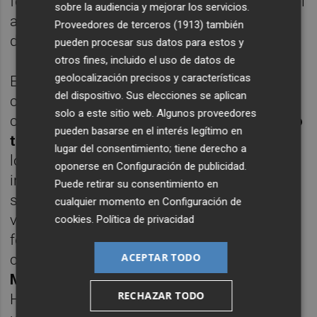
forma inminente en este primer trimestre del
sobre la audiencia y mejorar los servicios.
año, ya que siguen en proceso de búsqueda
Proveedores de terceros (1913)
también
de nuevas oportunidades.
pueden procesar sus datos para estos y
otros fines, incluido el uso de datos de
geolocalización precisos y características
En este sentido, la firma valenciana de
del dispositivo. Sus elecciones se aplican
coinversión inmobiliaria centrada en activos
solo a este sitio web. Algunos proveedores
comerciales
reunió el pasado julio, tras solo
pueden basarse en el interés legítimo en
tres meses
, los 13,3 millones de euros con
lugar del consentimiento; tiene derecho a
los que iba a contar su segundo vehículo
oponerse en
Configuración de publicidad
.
inversor (Hermes II), una cantidad que se
Puede retirar su consentimiento en
sumaba a los 6 millones que reunió el
cualquier momento en
Configuración de
vehículo Hermes I presentado a finales de
cookies
.
Política de privacidad
febrero de 2017, cuando el fondo se dio a
ACEPTAR TODO
conocer en un acto organizado en el
Hotel
Meliá Plaza Ayuntamiento de Valencia
.
RECHAZAR TODO
Hermes I está formado por tres activos con