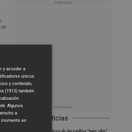
2
1:05
rre
un
r y acceder a
tificadores únicos
cios y contenido,
os (1913)
también
calización
 web. Algunos
derecho a
Últimas Noticias
ier momento en
1
Aemet prevé peligro de incendios "muy alto"