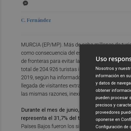
Messenger
C. Fernández
MURCIA (EP/MP). Más de ocho millones de turista
como consecuencia del estado de alarma que estu
Uso respons
de fronteras para evitar la propagación del coro
Nosotros y nuestr
total de 204.926 turistas internacionales, lo q
información en su 
2019, según ha informado este lunes el Instituto
y datos de navega
llegada de visitantes extranjeros por motivos tur
obtener informació
las mismas razones, inexistente; es decir, cero.
pueden procesar su
precisos y caracte
Durante el mes de junio, Francia fue el princip
proveedores pueden
representa el 31,7% del total y un descenso d
oponerse en
Confi
Países Bajos fueron los siguientes países con m
Configuración de 