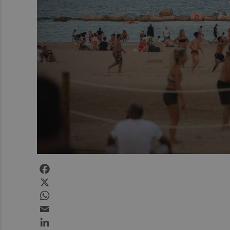
Facebook
X
WhatsApp
Email
LinkedIn