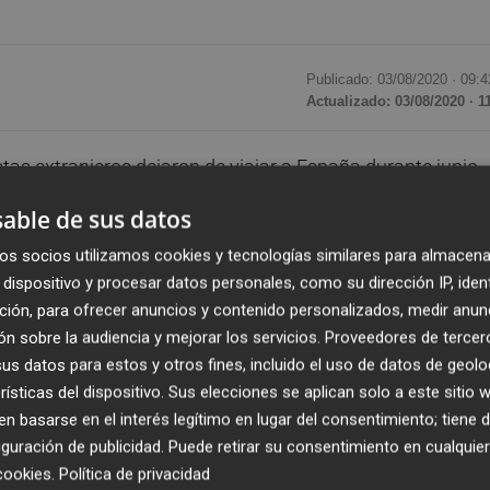
Publicado: 03/08/2020 ·
09:4
Actualizado: 03/08/2020 · 1
s extranjeros dejaron de viajar a España durante junio,
vo vigente hasta el 21 de este mes y que conllevó el cie
able de sus datos
navirus. Así, España recibió durante el sexto mes del año 
os socios utilizamos cookies y tecnologías similares para almacena
ue supuso un descenso del 97,7% respecto al mismo mes de
dispositivo y procesar datos personales, como su dirección IP, iden
 Nacional de Estadística (INE). Hay que recordar que la
ción, para ofrecer anuncios y contenido personalizados, medir anun
ísticos durante los meses previos de mayo y abril fue, por
n sobre la audiencia y mejorar los servicios.
Proveedores de tercer
s datos para estos y otros fines, incluido el uso de datos de geolo
rísticas del dispositivo. Sus elecciones se aplican solo a este sitio
al país de residencia, con 64.895 turistas, lo que
 basarse en el interés legítimo en lugar del consentimiento; tiene 
el 93,2% respecto a junio del año pasado.
Alemania y
guración de publicidad
. Puede retirar su consentimiento en cualqu
ás turistas que visitaron España. Alemania aportó 33.740
cookies
.
Política de privacidad