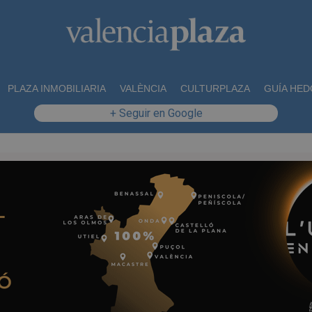
PLAZA INMOBILIARIA
VALÈNCIA
CULTURPLAZA
GUÍA HED
+ Seguir en Google