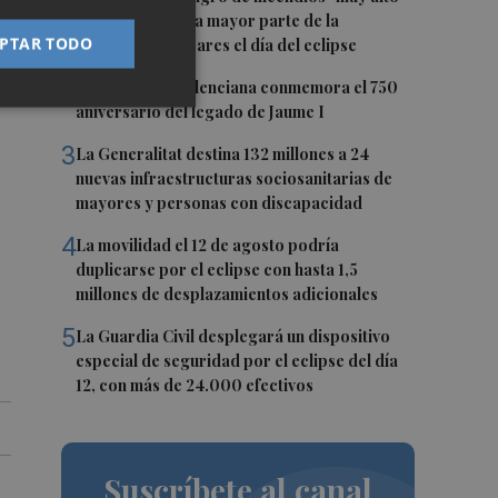
o "extremo" en la mayor parte de la
PTAR TODO
Península y Baleares el día del eclipse
en
2
La Biblioteca Valenciana conmemora el 750
aniversario del legado de Jaume I
3
La Generalitat destina 132 millones a 24
nuevas infraestructuras sociosanitarias de
mayores y personas con discapacidad
4
La movilidad el 12 de agosto podría
duplicarse por el eclipse con hasta 1,5
millones de desplazamientos adicionales
5
La Guardia Civil desplegará un dispositivo
especial de seguridad por el eclipse del día
12, con más de 24.000 efectivos
Suscríbete al canal