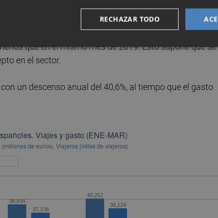
 12.321 (un 96,9% menos).
RECHAZAR TODO
ACE
en el gasto: los turistas extranjeros que visitaron España 
% menos que en el mismo mes de 2019. Esto supone que se
pto en el sector.
, con un descenso anual del 40,6%, al tiempo que el gasto