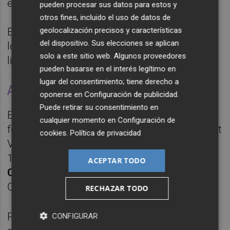
en los centros de trabajo.
pueden procesar sus datos para estos y
otros fines, incluido el uso de datos de
En cuanto a la afluencia de compradores a
geolocalización precisos y características
del dispositivo. Sus elecciones se aplican
los comercios, la visita de clientes ha sido
solo a este sitio web. Algunos proveedores
ligeramente inferior a la de un día normal.
pueden basarse en el interés legítimo en
lugar del consentimiento; tiene derecho a
Alto seguimiento en la Educación
oponerse en
Configuración de publicidad
.
Puede retirar su consentimiento en
En cuanto al seguimiento de la huelga
cualquier momento en
Configuración de
feminista entre las docentes de la Comunitat
cookies
.
Política de privacidad
Valenciana, ha tenido una incidencia de un
17,24%, según los datos facilitados por la
ACEPTAR TODO
Conselleria de Educación
, Investigación,
Cultura y Deporte.
RECHAZAR TODO
Por provincias, en la de
Alicante
el
CONFIGURAR