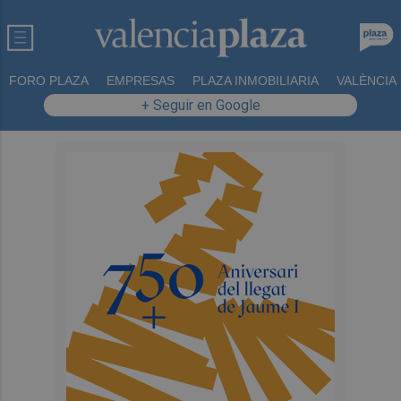
FORO PLAZA
EMPRESAS
PLAZA INMOBILIARIA
VALÈNCIA
+ Seguir en Google