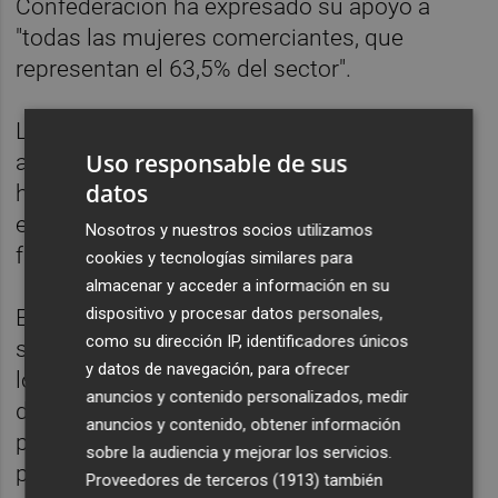
Confederación ha expresado su apoyo a
"todas las mujeres comerciantes, que
representan el 63,5% del sector".
Los comercios han colocado carteles de
Uso responsable de sus
apoyo, lazos, delantales y otros elementos y
datos
han mandado mensajes a sus clientes para
expresar su apoyo a la iniciativa, según las
Nosotros y nuestros socios utilizamos
fuentes consultadas.
cookies y tecnologías similares para
almacenar y acceder a información en su
dispositivo y procesar datos personales,
En un 15 % de las micropymes de comercio
como su dirección IP, identificadores únicos
se han producido cierres parciales, durante
y datos de navegación, para ofrecer
los que los y las comerciantes y empleados
anuncios y contenido personalizados, medir
de comercio han aprovechado para
anuncios y contenido, obtener información
participar en las concentraciones y actos de
sobre la audiencia y mejorar los servicios.
protesta que se han celebrado a nivel local o
Proveedores de terceros (1913)
también