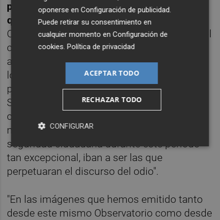
parte de la policía
municipal y ha anunciado
oponerse en
Configuración de publicidad
.
que llevará los hechos ante Fiscalía
. El
Puede retirar su consentimiento en
Observatorio recuerda que desde el inicio del
cualquier momento en
Configuración de
confinamiento, "observamos cómo las
cookies
.
Política de privacidad
agresiones LGTBFóbicas
han aumentado en
ACEPTAR TODO
los entornos familiares, pero lo que no nos
podríamos imaginar es que las Fuerzas de
RECHAZAR TODO
Seguridad del Estado, con mando único y
centralizado en este momento en el
CONFIGURAR
ministerio del Interior, garantes de la
seguridad ciudadana durante este periodo
tan excepcional, iban a ser las que
perpetuaran el discurso del odio".
"En las imágenes que hemos emitido tanto
desde este mismo Observatorio como desde