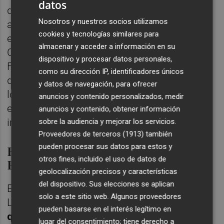
datos
diputado en el Congreso, Joan Baldoví, ha
Nosotros y nuestros socios utilizamos
asegurado que "el lunes a primera hora esto
cookies y tecnologías similares para
estará en el Congreso", mientras el síndic de
almacenar y acceder a información en su
Compromís en Les Corts Valencianes, Fran
dispositivo y procesar datos personales,
Ferri, ha censurado la "transfobia por parte
como su dirección IP, identificadores únicos
de unos agentes de la Policía Local que son
y datos de navegación, para ofrecer
los primeros que tendrían que luchar contra
anuncios y contenido personalizados, medir
el odio y la discriminación. "No puede haber
anuncios y contenido, obtener información
impunidad", avisa.
sobre la audiencia y mejorar los servicios.
Proveedores de terceros (1913)
también
pueden procesar sus datos para estos y
El Observatorio lo llevará a
otros fines, incluido el uso de datos de
Fiscalía
geolocalización precisos y características
del dispositivo. Sus elecciones se aplican
El Observatorio Valenciano Contra la
solo a este sitio web. Algunos proveedores
LGTBIFobia
ha condenado
la agresión a la
pueden basarse en el interés legítimo en
que se ve sometida una persona trans por
lugar del consentimiento; tiene derecho a