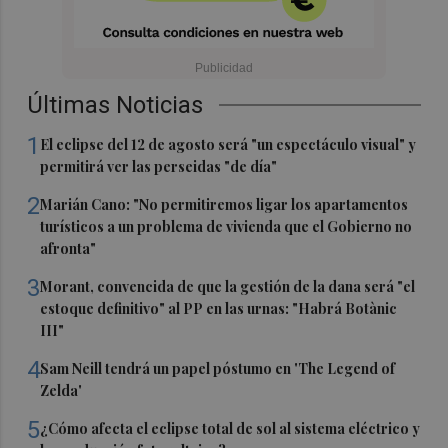
Últimas Noticias
1
El eclipse del 12 de agosto será "un espectáculo visual" y
permitirá ver las perseidas "de día"
2
Marián Cano: "No permitiremos ligar los apartamentos
turísticos a un problema de vivienda que el Gobierno no
afronta"
3
Morant, convencida de que la gestión de la dana será "el
estoque definitivo" al PP en las urnas: "Habrá Botànic
III"
4
Sam Neill tendrá un papel póstumo en 'The Legend of
Zelda'
5
¿Cómo afecta el eclipse total de sol al sistema eléctrico y