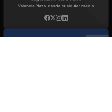
Valencia Plaza, desde cualquier medio
Quienes Somos
Conoce al grupo editorial
Conócenos
Publicidad
Contacto