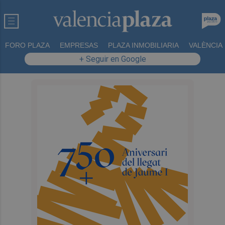
FORO PLAZA
EMPRESAS
PLAZA INMOBILIARIA
VALÈNCIA
+ Seguir en Google