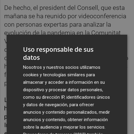
De hecho, el president del Consell, que esta
mañana se ha reunido por videoconferencia
con personas expertas para analizar la
evolución de la pandemia en la Comunitat
Valenciana, ha vuelto a insistir en
Uso responsable de sus
declaraciones a los medios de
datos
comunicación en que la crisis pandémica no
ha pasado y el virus sigue aquí, por lo que es
Nosotros y nuestros socios utilizamos
fundamental "mantener la máxima
cookies y tecnologías similares para
prudencia".
almacenar y acceder a información en su
dispositivo y procesar datos personales,
como su dirección IP, identificadores únicos
La vicepresidenta del Consell, Mónica Oltra,
y datos de navegación, para ofrecer
ha indicado en la rueda de prensa posterior al
anuncios y contenido personalizados, medir
pleno del Consell que en la reunión de la
anuncios y contenido, obtener información
Interdepartamental se abordará la situación
sobre la audiencia y mejorar los servicios.
epidemiológica actual, sobre la base de los