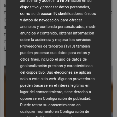
almacenar y acceder a información en su
en lo posible el uso del plástico y pasar en
dispositivo y procesar datos personales,
mayor medida a otros materiales, sobre todo
como su dirección IP, identificadores únicos
el cristal. Una de las medidas que ya se han
y datos de navegación, para ofrecer
implementado se encuentra en las
anuncios y contenido personalizados, medir
anuncios y contenido, obtener información
máquinas de café e infusiones, que ya no
sobre la audiencia y mejorar los servicios.
dispensan vasos de plástico sino otros
Proveedores de terceros (1913)
también
biodegradables.
pueden procesar sus datos para estos y
otros fines, incluido el uso de datos de
geolocalización precisos y características
del dispositivo. Sus elecciones se aplican
solo a este sitio web. Algunos proveedores
pueden basarse en el interés legítimo en
lugar del consentimiento; tiene derecho a
oponerse en
Configuración de publicidad
.
Puede retirar su consentimiento en
cualquier momento en
Configuración de