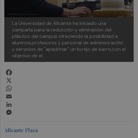
La Universidad de Alicante ha iniciado una
campaña para la reducción y eliminación del
plástico del campus ofreciendo la posibilidad a
alumnos,profesores y personal de administración
y servicios de "apadrinar" un botijo de barro,con el
objetivo de el
Facebook
X
WhatsApp
Email
LinkedIn
Messenger
Alicante Plaza