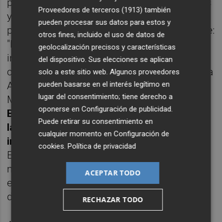
propia y reducir costes en asistencia a ferias
Proveedores de terceros (1913)
también
y agentes comerciales. Al mismo tiempo,
pueden procesar sus datos para estos y
pusieron en marcha su canal de venta online:
otros fines, incluido el uso de datos de
"Parece increíble, pero vendemos por
geolocalización precisos y características
internet zapatos con un tacón de 15
del dispositivo. Sus elecciones se aplican
centímetros que valen 900 euros", bromeaba
solo a este sitio web. Algunos proveedores
pueden basarse en el interés legítimo en
Amat en el citado encuentro. El CEO de
lugar del consentimiento; tiene derecho a
Magrit destaca que en países como
Gran
oponerse en
Configuración de publicidad
.
Bretaña
, donde están presentes, "
el 60% de
Puede retirar su consentimiento en
las ventas de calzado se realizan por
cualquier momento en
Configuración de
internet
, y es una tendencia creciente". En
cookies
.
Política de privacidad
España, "las tiendas multimarca de gama
media/alta han desaparecido, mientras que
ACEPTAR TODO
el crecimiento de las ventas
online
triplica al
de las ventas físicas".
RECHAZAR TODO