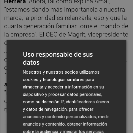
Herrera
. Ahora, tal como explica Amat,
"estamos dando más importancia a nuestra
marca, la prioridad es relanzarla; eso y que la
cuarta generación familiar tome el mando de
la empresa". El CEO de Magrit, vicepresidente
de
Inescop
, tiene en la actualidad 63 años.
José María Amat se felicita por la "decisión
Uso responsable de sus
estratégica" que adoptó la empresa en 2009,
datos
cuando en lugar de dedicarse a la
Nosotros y nuestros socios utilizamos
fabricación de zapato de gama media,
cookies y tecnologías similares para
apostó por mantenerse en el nicho del lujo
.
almacenar y acceder a información en su
"Nuestros competidores que bajaron la
dispositivo y procesar datos personales,
calidad y el precio han desaparecido, lo que
como su dirección IP, identificadores únicos
nos deja como referentes".
y datos de navegación, para ofrecer
anuncios y contenido personalizados, medir
anuncios y contenido, obtener información
También decidieron 'hibernar' su marca
sobre la audiencia y mejorar los servicios.