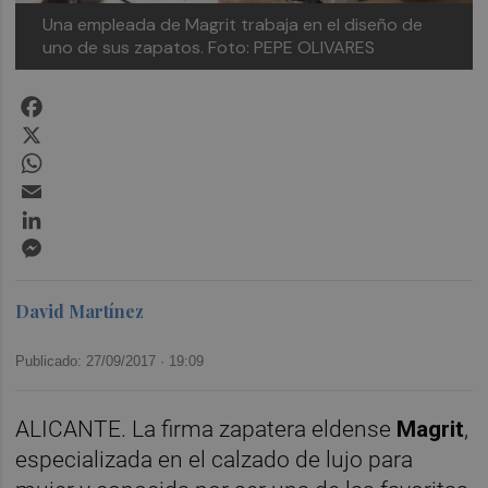
Una empleada de Magrit trabaja en el diseño de
uno de sus zapatos. Foto: PEPE OLIVARES
Facebook
X
WhatsApp
Email
LinkedIn
Messenger
David Martínez
Publicado: 27/09/2017 ·
19:09
ALICANTE. La firma zapatera eldense
Magrit
,
especializada en el calzado de lujo para