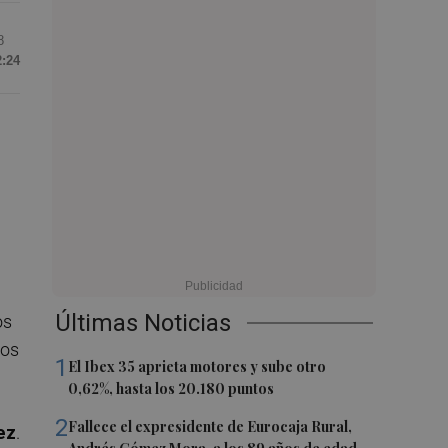
8
2:24
Últimas Noticias
os
los
1
El Ibex 35 aprieta motores y sube otro
0,62%, hasta los 20.180 puntos
2
Fallece el expresidente de Eurocaja Rural,
ez
.