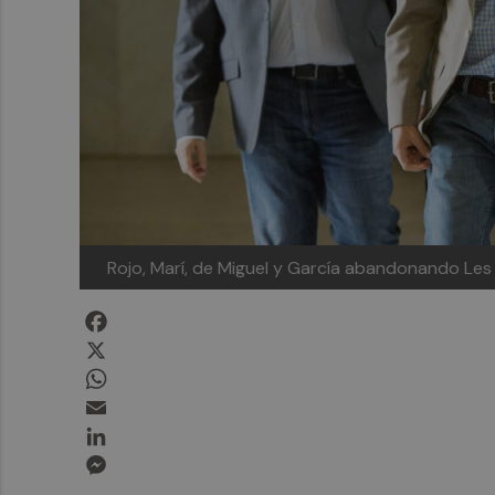
Rojo, Marí, de Miguel y García abandonando Les
Facebook
X
WhatsApp
Email
LinkedIn
Messenger