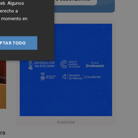
 web. Algunos
derecho a
ier momento en
PTAR TODO
ara