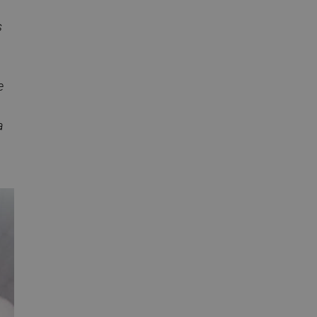
s
e
a