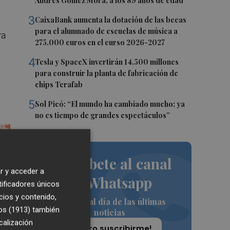
Andrés Gómez Mora, a los 89 años de edad
3
CaixaBank aumenta la dotación de las becas
para el alumnado de escuelas de música a
ya
275.000 euros en el curso 2026-2027
4
Tesla y SpaceX invertirán 14.500 millones
para construir la planta de fabricación de
chips Terafab
5
Sol Picó: “El mundo ha cambiado mucho; ya
no es tiempo de grandes espectáculos”
Suscríbete al canal
r y acceder a
de Whatsapp
tificadores únicos
cios y contenido,
Siempre al día de las últimas
os (1913)
también
noticias
calización
¡Quiero suscribirme!