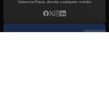
Valencia Plaza, desde cualquier medio
Quienes Somos
Conoce al grupo editorial
Conócenos
Publicidad
Contacto