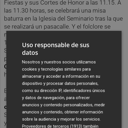
Fiestas y sus Cortes de Honor a las 11.15. A
las 11.30 horas, se celebrará una misa
baturra en la Iglesia del Seminario tras la que
se realizará un pasacalle. Y el folclore se
muestra en la plaza del Agua Limpia, a las
11.00 con la exhibición de los Gigantes de
Uso responsable de sus
Segorbe. Y, por supuesto, el tradicional
datos
pasacalle de los emblemáticos
Gigantes y
Nosotros y nuestros socios utilizamos
Cabezudos de Segorbe
será a las 19.00
cookies y tecnologías similares para
horas.
almacenar y acceder a información en su
dispositivo y procesar datos personales,
El domingo 1 de septiembre
vuelven los
como su dirección IP, identificadores únicos
y datos de navegación, para ofrecer
actos deportivos y de ocio con el
XIV
anuncios y contenido personalizados, medir
campeonato de Scalextric
“Ciudad de
anuncios y contenido, obtener información
Segorbe”, el partido de baloncesto femenino
sobre la audiencia y mejorar los servicios.
y masculino que disputarán los equipos del
Proveedores de terceros (1913)
también