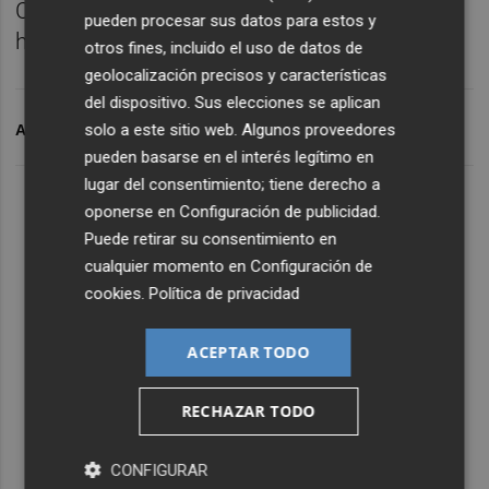
C.B. Segorbe; y llega la Final de las 00.00
pueden procesar sus datos para estos y
horas de Fútbol Sala Ciudad de Segorbe.
otros fines, incluido el uso de datos de
geolocalización precisos y características
del dispositivo. Sus elecciones se aplican
solo a este sitio web. Algunos proveedores
ARCHIVADO EN
PATRONAL
SEGORBE
pueden basarse en el interés legítimo en
lugar del consentimiento; tiene derecho a
oponerse en
Configuración de publicidad
.
Puede retirar su consentimiento en
cualquier momento en
Configuración de
cookies
.
Política de privacidad
ACEPTAR TODO
RECHAZAR TODO
CONFIGURAR