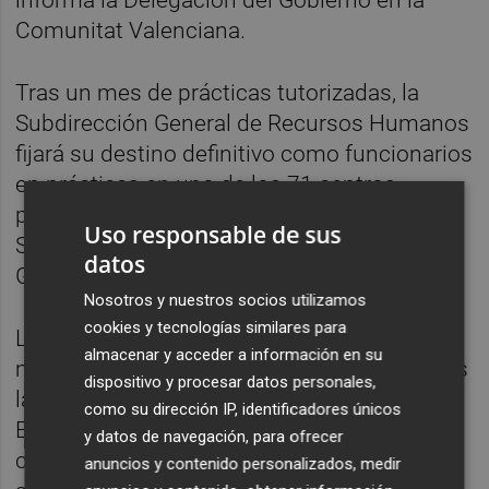
Comunitat Valenciana.
Tras un mes de prácticas tutorizadas, la
Subdirección General de Recursos Humanos
fijará su destino definitivo como funcionarios
en prácticas en uno de los 71 centros
penitenciarios o 13 Centros de Inserción
Uso responsable de sus
Social dependientes de la Administración
datos
General del Estado.
Nosotros y nuestros socios utilizamos
cookies y tecnologías similares para
La de Instituciones Penitenciarias fue la
almacenar y acceder a información en su
mayor oferta de empleo de 2018 entre todas
dispositivo y procesar datos personales,
las convocadas en la Administración del
como su dirección IP, identificadores únicos
Estado. La aprobada para 2019 es mayor,
y datos de navegación, para ofrecer
con un total de 900 plazas para el cuerpo de
anuncios y contenido personalizados, medir