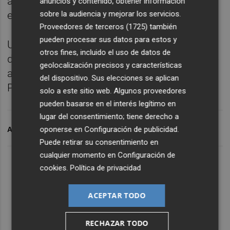
ayudantes, 180 para el cuerpo técnico, 108
anuncios y contenido, obtener información
sobre la audiencia y mejorar los servicios.
enfermeros y 85 plazas para médicos.
Proveedores de terceros (1725)
también
pueden procesar sus datos para estos y
Una vez concluidos los procesos selectivos
otros fines, incluido el uso de datos de
de la
Oferta de Empleo Público
del presente
geolocalización precisos y características
año se calcula que el déficit de personal de
del dispositivo. Sus elecciones se aplican
Prisiones se reducirá a 557 plazas.
solo a este sitio web. Algunos proveedores
pueden basarse en el interés legítimo en
lugar del consentimiento; tiene derecho a
oponerse en
Configuración de publicidad
.
ARCHIVADO EN
PRISIONES
PRISIONES
Puede retirar su consentimiento en
cualquier momento en
Configuración de
cookies
.
Política de privacidad
ACEPTAR TODO
RECHAZAR TODO