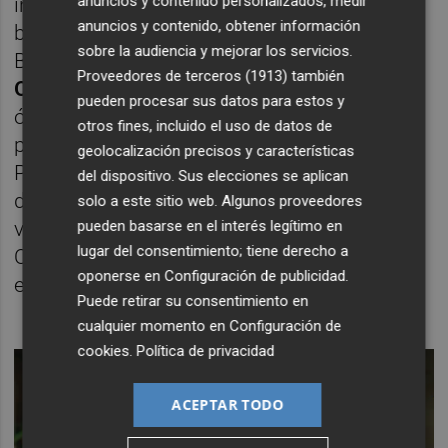
anuncios y contenido personalizados, medir
incluido en el consejo de administración del
anuncios y contenido, obtener información
banco tras la fusión de Caja Madrid y
sobre la audiencia y mejorar los servicios.
Bancaja. Entró a propuesta de
José Luis
Proveedores de terceros (1913)
también
Olivas
, dentro de la cuota valenciana en el
pueden procesar sus datos para estos y
órgano de administración de la entidad
otros fines, incluido el uso de datos de
presidida por
Rodrigo Rato
, con el que Serra
geolocalización precisos y características
Peris había coincidido en el primer Ejecutivo
del dispositivo. Sus elecciones se aplican
de Aznar. Incluso se postuló para ser
solo a este sitio web. Algunos proveedores
pueden basarse en el interés legítimo en
vicepresidente de Bankia tras la dimisión de
lugar del consentimiento; tiene derecho a
Olivas, pero finalmente el elegido fue el
oponerse en
Configuración de publicidad
.
empresario
Francisco Pons
.
Puede retirar su consentimiento en
cualquier momento en
Configuración de
cookies
.
Política de privacidad
ACEPTAR TODO