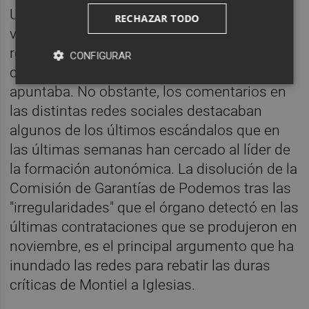
Unos minutos después de que este vídeo se
RECHAZAR TODO
viralizara, Montiel aseguraba que no se
reconocía en esas grabaciones: "Nunca
CONFIGURAR
compararía a Iglesias con un dictador",
apuntaba. No obstante, los comentarios en
las distintas redes sociales destacaban
algunos de los últimos escándalos que en
las últimas semanas han cercado al líder de
la formación autonómica. La disolución de la
Comisión de Garantías de Podemos tras las
"irregularidades" que el órgano detectó en las
últimas contrataciones que se produjeron en
noviembre, es el principal argumento que ha
inundado las redes para rebatir las duras
críticas de Montiel a Iglesias.