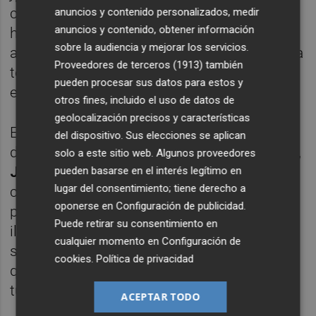
carismático y el pueblo no hay nada. Ellos lo
anuncios y contenido personalizados, medir
anuncios y contenido, obtener información
hacían para justificar la dictadura y nosotros
sobre la audiencia y mejorar los servicios.
a veces nos cargábamos la organización o la
Proveedores de terceros (1913)
también
tensionábamos con este recurso. Creo que
pueden procesar sus datos para estos y
eso hay que corregirlo", finaliza.
otros fines, incluido el uso de datos de
geolocalización precisos y características
El vídeo de esta intervención ha sido
del dispositivo. Sus elecciones se aplican
difundido por el cofundador de la formación,
solo a este sitio web. Algunos proveedores
Juan Carlos Monedero
, quien a través de su
pueden basarse en el interés legítimo en
lugar del consentimiento; tiene derecho a
cuenta de twitter advertía al secretario
oponerse en
Configuración de publicidad
.
político del partido,
Íñigo Errejón
: "Poca
Puede retirar su consentimiento en
ilusión se recupera comparando a tu
cualquier momento en
Configuración de
secretario general con Hitler. ¡Cuidado Íñigo
cookies
.
Política de privacidad
que terminan llamándote populista los
tuyos".
ACEPTAR TODO