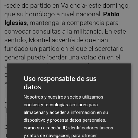
-sede de partido en Valencia- este domingo,
que su homólogo a nivel nacional,
Pablo
Iglesias
, mantenga la competencia para
convocar consultas a la militancia. En este
sentido, Montiel advertía de que han
fundado un partido en el que el secretario
general puede “perder una votación en el
consejo ciudadano pero puede convocar
directamente al pueblo a una asamblea
Uso responsable de sus
saltándose a la organización”.
datos
Nosotros y nuestros socios utilizamos
Una fórmula que Montiel define como
cookies y tecnologías similares para
"plebiscitaria": "Esto lo hacían Saddam
almacenar y acceder a información en su
Husein, lo hacía Franco y lo hacían otros
dispositivo y procesar datos personales,
personajes a lo largo de la historia para
como su dirección IP, identificadores únicos
justificar la idea de que entre el líder
y datos de navegación, para ofrecer