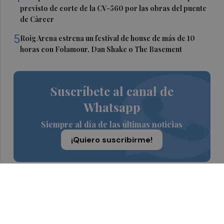
previsto de corte de la CV-560 por las obras del puente
de Càrcer
5
Roig Arena estrena un festival de house de más de 10
horas con Folamour, Dan Shake o The Basement
Suscríbete al canal de
Whatsapp
Siempre al día de las últimas noticias
¡Quiero suscribirme!