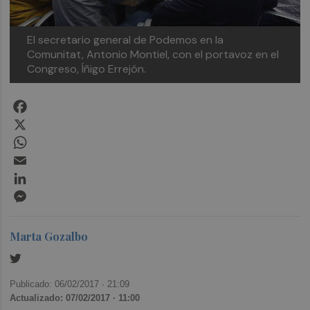
El secretario general de Podemos en la
Comunitat, Antonio Montiel, con el portavoz en el
Congreso, Íñigo Errejón.
Facebook
X
WhatsApp
Email
LinkedIn
Messenger
Marta Gozalbo
Publicado: 06/02/2017 ·
21:09
Actualizado: 07/02/2017 · 11:00