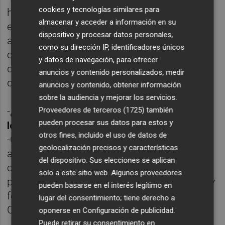
cookies y tecnologías similares para
han de valorar los proyectos no debería
almacenar y acceder a información en su
extenderme en esto. En cualquier caso,
dispositivo y procesar datos personales,
antes de diseñar desde una mesa un tipo u
como su dirección IP, identificadores únicos
otro de programas hay que saber a quién te
y datos de navegación, para ofrecer
diriges, qué necesidad quieres cubrir y con
anuncios y contenido personalizados, medir
qué medios cuentas.
anuncios y contenido, obtener información
sobre la audiencia y mejorar los servicios.
Proveedores de terceros (1725)
también
-
¿Cómo cree que deberían incrementarse
pueden procesar sus datos para estos y
los ingresos publicitarios?
otros fines, incluido el uso de datos de
-Obviamente, si lo que se ofrece es atractivo
geolocalización precisos y características
al anunciante le interesará estar ahí. Pero
del dispositivo. Sus elecciones se aplican
creo que también hay estrategias que
solo a este sitio web. Algunos proveedores
podrían explotarse mejor como la de atraer y
pueden basarse en el interés legítimo en
fomentar el mercado publicitario de la
lugar del consentimiento; tiene derecho a
Comunitat.
oponerse en
Configuración de publicidad
.
Puede retirar su consentimiento en