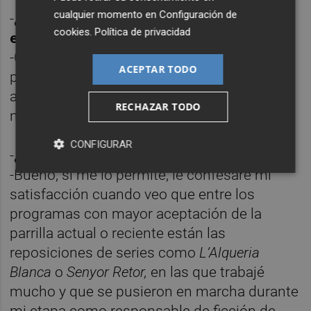
cualquier momento en
Configuración de
-
¿Cree que la actual estructura informativa
cookies
.
Política de privacidad
es la adecuada?
-Creo que nada se puede objetar a la
ACEPTAR TODO
pluralidad de los informativos. En otros
aspectos, sí que aportaría cambios que creo
RECHAZAR TODO
necesarios.
CONFIGURAR
-
¿Qué opina de la parrilla actual?
-Bueno, si me lo permite, le confesaré mi
satisfacción cuando veo que entre los
programas con mayor aceptación de la
parrilla actual
o reciente están las
reposiciones de series como
L’Alqueria
Blanca
o
Senyor Retor,
en las que trabajé
mucho y que se pusieron en marcha durante