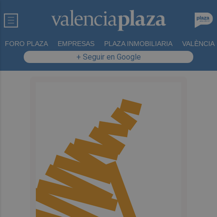
FORO PLAZA
EMPRESAS
PLAZA INMOBILIARIA
VALÈNCIA
+ Seguir en Google