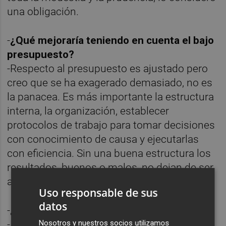
una obligación.
-
¿Qué mejoraría teniendo en cuenta el bajo
presupuesto?
-Respecto al presupuesto es ajustado pero
creo que se ha exagerado demasiado, no es
la panacea.
Es más importante la estructura
interna, la organización, establecer
protocolos de trabajo para tomar decisiones
con conocimiento de causa y ejecutarlas
con eficiencia. Sin una buena estructura los
resultados, buenos o malos, no dejan de ser
accidentales.
Uso responsable de sus
datos
-
¿Por qué tipo de programas apuesta?
-Por respeto al proceso y a las personas que
Nosotros y nuestros socios utilizamos