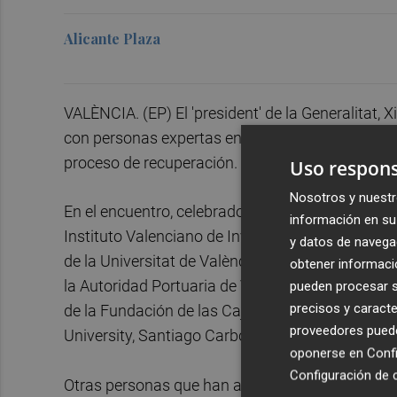
Alicante Plaza
VALÈNCIA. (EP) El 'president' de la Generalitat,
con personas expertas en economía para abordar
proceso de recuperación.
Uso respons
Nosotros y nuestr
En el encuentro, celebrado en el Palau, han parti
información en su 
Instituto Valenciano de Investigaciones Econó
y datos de navega
de la Universitat de València, Francisco Pérez; 
obtener informació
la Autoridad Portuaria de Valencia, Aurelio Martí
pueden procesar su
precisos y caracte
de la Fundación de las Cajas de Ahorros (Funca
proveedores pueden
University, Santiago Carbó.
oponerse en
Confi
Configuración de 
Otras personas que han asistido telemáticament