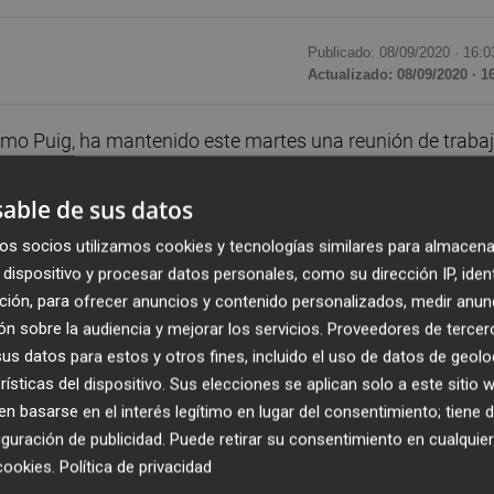
Publicado: 08/09/2020 ·
16:0
Actualizado: 08/09/2020 · 1
 Ximo Puig, ha mantenido este martes una reunión de traba
 la situación generada por la pandemia de covid-19 y el
able de sus datos
os socios utilizamos cookies y tecnologías similares para almacena
cipado presencialmente el director de investigación del
dispositivo y procesar datos personales, como su dirección IP, iden
micas y catedrático de Fundamentos del Análisis Económi
ción, para ofrecer anuncios y contenido personalizados, medir anun
el catedrático de Economía Aplicada de la UV y presidente 
n sobre la audiencia y mejorar los servicios.
Proveedores de tercer
nez, así como el director del Área Financiera y Digitalizaci
s datos para estos y otros fines, incluido el uso de datos de geolo
rísticas del dispositivo. Sus elecciones se aplican solo a este sitio
s) y catedrático de Economía y Finanzas de la Bangor
 basarse en el interés legítimo en lugar del consentimiento; tiene 
guración de publicidad
. Puede retirar su consentimiento en cualqu
cookies
.
Política de privacidad
e a la reunión son la catedrática de Fundamentos del