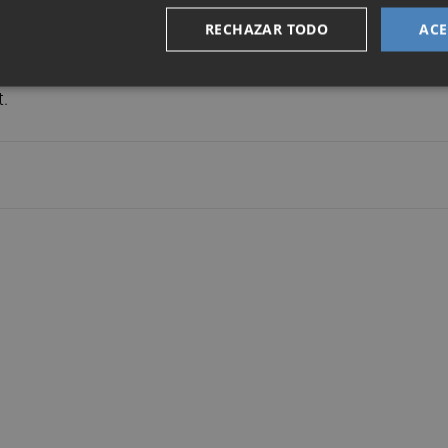
te y Premio Rey Jaime I de Economía 2017, Carmen Herrer
RECHAZAR TODO
ACE
esearch y catedrático de Fundamentos del Análisis
rático de Política Económica de la Universitat de Barcelo
.