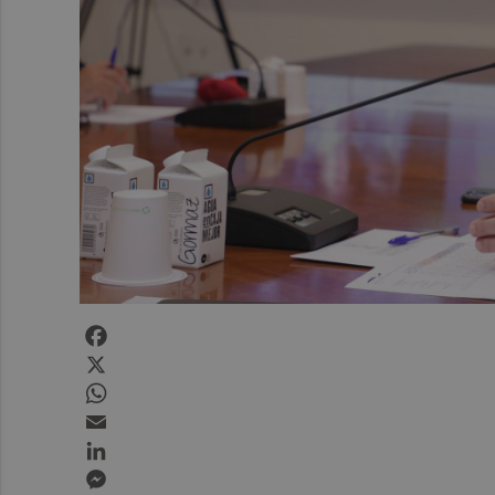
Facebook
X
WhatsApp
Email
LinkedIn
Messenger