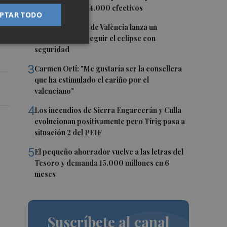
o;
12, con más de 24.000 efectivos
PTAR TODO
2
El Ayuntamiento de València lanza un
na,
decálogo para seguir el eclipse con
seguridad
3
Carmen Ortí: "Me gustaría ser la consellera
que ha estimulado el cariño por el
valenciano"
4
Los incendios de Sierra Engarcerán y Culla
evolucionan positivamente pero Tírig pasa a
situación 2 del PEIF
5
El pequeño ahorrador vuelve a las letras del
Tesoro y demanda 15.000 millones en 6
meses
Suscríbete al canal