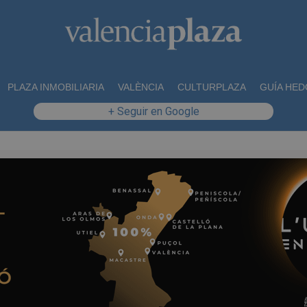
PLAZA INMOBILIARIA
VALÈNCIA
CULTURPLAZA
GUÍA HED
+ Seguir en Google