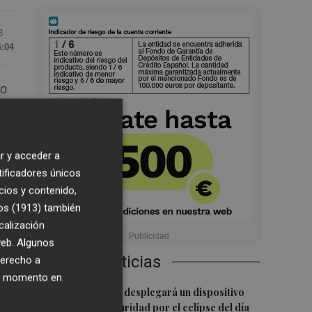
3
6:04
jo
r y acceder a
tificadores únicos
co
cios y contenido,
de
os (1913)
también
ón
calización
 web. Algunos
Últimas Noticias
derecho a
ier momento en
1
La Guardia Civil desplegará un dispositivo
especial de seguridad por el eclipse del día