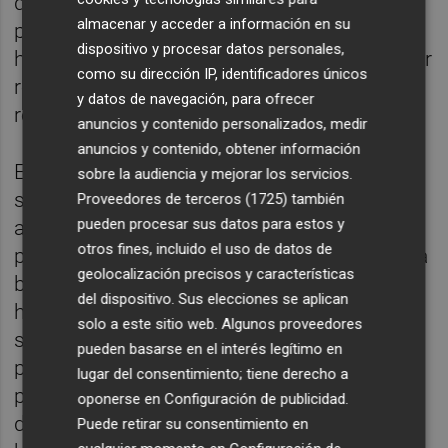
que han llegado desde las diferentes
almacenar y acceder a información en su
poblaciones, pero ha advertido de que no
dispositivo y procesar datos personales,
hay que "bajar la guardia" y hay que continuar
como su dirección IP, identificadores únicos
reciclando en las casas y consumiendo "con
y datos de navegación, para ofrecer
responsabilidad".
anuncios y contenido personalizados, medir
anuncios y contenido, obtener información
En esta línea, ha apuntado que es una
sobre la audiencia y mejorar los servicios.
situación "delicada", pero hay que prestar
Proveedores de terceros (1725)
también
pueden procesar sus datos para estos y
atención a los residuos durante todo el año,
otros fines, incluido el uso de datos de
puesto que -ha indicado- el tratamiento de la
geolocalización precisos y características
basura supone unos costes ecológicos que
del dispositivo. Sus elecciones se aplican
hay que reducir entre todas. "En estas
solo a este sitio web. Algunos proveedores
semanas tenemos que hacer el esfuerzo de
pueden basarse en el interés legítimo en
permanecer en casa para evitar la
lugar del consentimiento; tiene derecho a
propagación del virus, pero hace falta no
oponerse en
Configuración de publicidad
.
descuidar otros aspectos y tenemos que
Puede retirar su consentimiento en