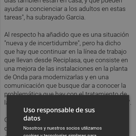
días también están en casa, y que pueden
ayudar a concienciar a los adultos en estas
tareas", ha subrayado Garcia.
Al respecto ha añadido que es una situación
"nueva y de incertidumbre", pero ha dicho
que hay que continuar en la línea de trabajo
que llevan desde Reciplasa, que consiste en
una mejora de las instalaciones en la planta
de Onda para modernizarlas y en una
comunicación que busque dar a conocer la
problemática que hay con el tratamiento de
la basura, "ya que queda mucho por mejorar".
Uso responsable de sus
datos
Garcia ha recordado que se ha producido un
descenso en los Residuos Sólidos Urbanos
Nosotros y nuestros socios utilizamos
cookies y tecnologías similares para