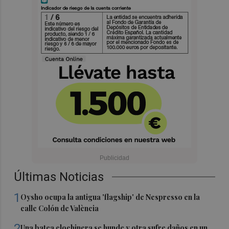
Últimas Noticias
1
Oysho ocupa la antigua 'flagship' de Nespresso en la
calle Colón de València
2
Una batea clochinera se hunde y otra sufre daños en un