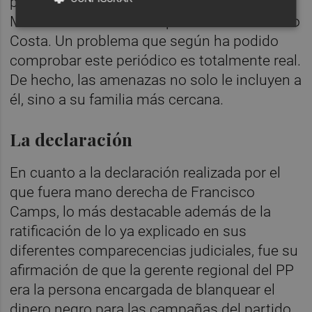
persona encargada de tramitar ante el
Ministerio del Interior el problema de Ricardo
Costa. Un problema que según ha podido
comprobar este periódico es totalmente real.
De hecho,
las amenazas no solo le incluyen a
él, sino a su familia más cercana.
La declaración
En cuanto a la declaración realizada por el
que fuera mano derecha de Francisco
Camps, lo más destacable además de la
ratificación de lo ya explicado en sus
diferentes comparecencias judiciales, fue su
afirmación de que la gerente regional del PP
era la persona encargada de blanquear el
dinero negro para las campañas del partido.