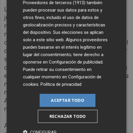
Proveedores de terceros (1913)
también
La cara de Ricardo Costa a su llegada al
pueden procesar sus datos para estos y
juzgado hablaba por sí misma. No estaba
otros fines, incluido el uso de datos de
geolocalización precisos y características
nada bien. Así, durante la declaración ante el
del dispositivo. Sus elecciones se aplican
magistrado de la AN, el exsecretario general
solo a este sitio web. Algunos proveedores
del PPCV le explicó al juez
José de la Mata
el
pueden basarse en el interés legítimo en
calvario que está sufriendo y pidió ayuda por
lugar del consentimiento; tiene derecho a
segunda vez. En ese momento, con las
oponerse en
Configuración de publicidad
.
defensas delante, aseveró que las amenazas
Puede retirar su consentimiento en
eran anónimas. Sin embargo, al término de la
cualquier momento en
Configuración de
misma, Costa se quedó cerca de hora y
cookies
.
Política de privacidad
media con De la Mata y el fiscal
Anticorrupción
Antonio Romeral
explicando,
ACEPTAR TODO
más en profundidad, dichas amenazas.
RECHAZAR TODO
Ahora será el magistrado José de la Mata la
CONFIGURAR