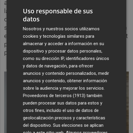
adelante", al tiempo que ha incidido, durante
Uso responsable de sus
la reunión, en la "necesidad de que haya
datos
coordinación entre administración" para que
se implemente "de la manera más eficaz". En
Nosotros y nuestros socios utilizamos
este sentido, ha anunciado que la Generalitat
cookies y tecnologías similares para
pedirá un convenio "para que lo más pronto
almacenar y acceder a información en su
dispositivo y procesar datos personales,
posible pueda gestionar el IMV".
como su dirección IP, identificadores únicos
y datos de navegación, para ofrecer
anuncios y contenido personalizados, medir
anuncios y contenido, obtener información
sobre la audiencia y mejorar los servicios.
Proveedores de terceros (1913)
también
pueden procesar sus datos para estos y
otros fines, incluido el uso de datos de
geolocalización precisos y características
del dispositivo. Sus elecciones se aplican
solo a este sitio web. Algunos proveedores