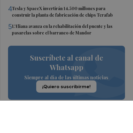
4
Tesla y SpaceX invertirán 14.500 millones para
construir la planta de fabricación de chips Terafab
5
L'Eliana avanza en la rehabilitación del puente y las
pasarelas sobre el barranco de Mandor
Suscríbete al canal de
Whatsapp
Siempre al día de las últimas noticias
¡Quiero suscribirme!