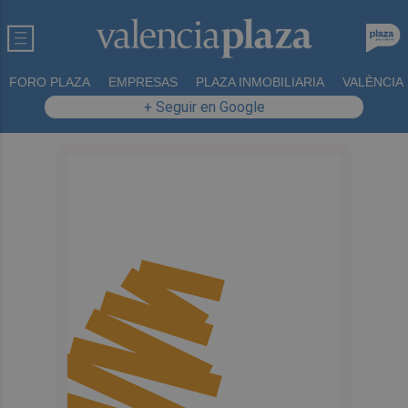
FORO PLAZA
EMPRESAS
PLAZA INMOBILIARIA
VALÈNCIA
+ Seguir en Google