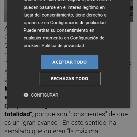
pueden basarse en el interés legítimo en
lugar del consentimiento; tiene derecho a
oponerse en
Configuración de publicidad
.
Asimismo, preguntado por la opinión del
Puede retirar su consentimiento en
Consell sobre la decisión de que la
cualquier momento en
Configuración de
Comunitat no gestione desde el primer
cookies
.
Política de privacidad
momento el Ingreso Mínimo Vital, compo sí
ACEPTAR TODO
harán País Vasco y Navarra, y sobre que este
se pueda utilizar para negociar prórrogas del
RECHAZAR TODO
estado de alarma
, Puig ha recalcado que el
Ingreso Mínimo es una "medida
CONFIGURAR
extraordinariamente positiva y eso es lo
que piensa el gobierno valenciano en su
totalidad"
, porque son "conscientes" de que
es un "gran avance". En este sentido, ha
señalado que quieren "la máxima