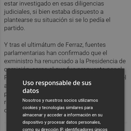
estar investigado en esas diligencias
judiciales, si bien estaba dispuesto a
plantearse su situación si se lo pedía el
partido.
Y tras el ultimátum de Ferraz, fuentes
parlamentarias han confirmado que el
exministro ha renunciado a la Presidencia de
comisión, cargo al que fue propuesto por el
PSOE, pero que, por el momento, mantiene el
Uso responsable de sus
acta de diputado, que entiende que es
datos
personal. La Comisión de Interior tiene
Nosotros y nuestros socios utilizamos
reunión el próximo miércoles y Ábalos ya no
cookies y tecnologías similares para
ocupará la Presidencia.
almacenar y acceder a información en su
dispositivo y procesar datos personales,
como su dirección IP, identificadores únicos