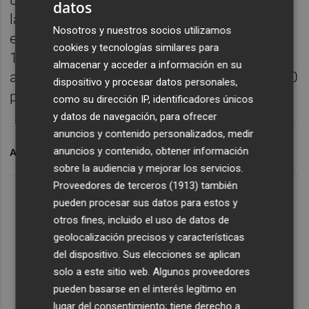
último ha llevado a cabo la construcción de
datos
la desaladora más grande del país, situada
Nosotros y nuestros socios utilizamos
en Chennai, con capacidad para desalar
cookies y tecnologías similares para
100.000 metros cúbicos de agua al día y así
almacenar y acceder a información en su
abastecer de agua potable a más de 700.000
dispositivo y procesar datos personales,
personas.
como su dirección IP, identificadores únicos
y datos de navegación, para ofrecer
anuncios y contenido personalizados, medir
anuncios y contenido, obtener información
ARCHIVADO EN
ABENGOA
GAMESA
sobre la audiencia y mejorar los servicios.
Proveedores de terceros (1913)
también
pueden procesar sus datos para estos y
otros fines, incluido el uso de datos de
geolocalización precisos y características
del dispositivo. Sus elecciones se aplican
solo a este sitio web. Algunos proveedores
pueden basarse en el interés legítimo en
lugar del consentimiento; tiene derecho a