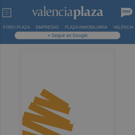
FORO PLAZA
EMPRESAS
PLAZA INMOBILIARIA
VALÈNCIA
+ Seguir en Google