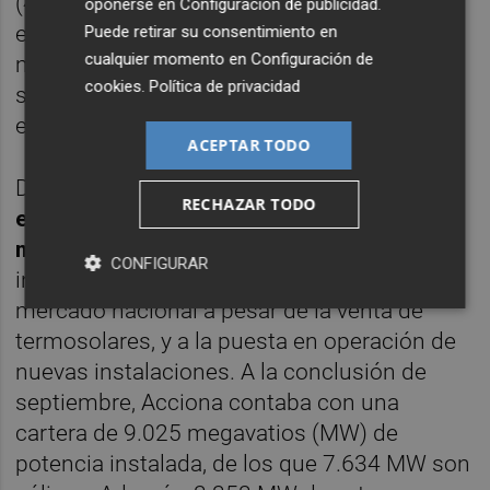
(447 millones), servicios (565 millones
oponerse en
Configuración de publicidad
.
euros) y construcción industrial (253
Puede retirar su consentimiento en
cualquier momento en
Configuración de
millones). Todos ellos arrojan descensos,
cookies
.
Política de privacidad
salgo este último, que se dispara un 31%, y
el servicios, que crece un 2,4%.
ACEPTAR TODO
De su lado
, el negocio de energía verde es
RECHAZAR TODO
el que más creció, dado que facturó 1.587
millones, un 24,5% más
, gracias al
CONFIGURAR
incremento de la producción, incluso en el
mercado nacional a pesar de la venta de
termosolares, y a la puesta en operación de
nuevas instalaciones. A la conclusión de
septiembre, Acciona contaba con una
cartera de 9.025 megavatios (MW) de
potencia instalada, de los que 7.634 MW son