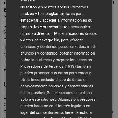
de mayor generación de Ebitda, al aportar el
Nosotros y nuestros socios utilizamos
60% del total
. No obstante, el tradicional
cookies y tecnologías similares para
negocio de construcción se mantiene como
almacenar y acceder a información en su
primera por fuente de ingresos, al facturar
dispositivo y procesar datos personales,
2.330 millones de euros, un 2,3% más,
como su dirección IP, identificadores únicos
gracias a la ejecución de grandes proyectos
y datos de navegación, para ofrecer
internacionales. A septiembre, Acciona
anuncios y contenido personalizados, medir
anuncios y contenido, obtener información
contaba con una cartera de obras por valor
sobre la audiencia y mejorar los servicios.
de 5.487 millones de euros, el 77% en el
Proveedores de terceros (1913)
también
exterior.
pueden procesar sus datos para estos y
otros fines, incluido el uso de datos de
Una cartera de 9.025 megavatios
geolocalización precisos y características
del dispositivo. Sus elecciones se aplican
La rama de infraestructuras del grupo se
solo a este sitio web. Algunos proveedores
completa con la aportación de los negocios
pueden basarse en el interés legítimo en
de concesiones (85 millones de euros), agua
lugar del consentimiento; tiene derecho a