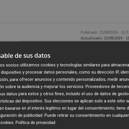
Publicado: 21/08/2024 ·
11:5
Actualizado: 21/08/2024 · 1
able de sus datos
a causa en la que se investiga por presunta corrupción 
Gómez
, esposa del presidente del Gobierno, han solicitado
os socios utilizamos cookies y tecnologías similares para almacena
 de Aldama
, el supuesto conseguidor del 'caso Koldo', la
dispositivo y procesar datos personales, como su dirección IP, iden
 por contratos de mascarillas en la pandemia.
ción, para ofrecer anuncios y contenido personalizados, medir anun
n sobre la audiencia y mejorar los servicios.
Proveedores de tercer
s datos para estos y otros fines, incluido el uso de datos de geolo
ss, las acusaciones que lidera Vox piden al juez
Juan
rísticas del dispositivo. Sus elecciones se aplican solo a este sitio
x consejero delegado de Globalia
Javier Hidalgo
y se
 basarse en el interés legítimo en lugar del consentimiento; tiene 
n "útiles, pertinentes y necesarias".
guración de publicidad
. Puede retirar su consentimiento en cualqu
cookies
.
Política de privacidad
as relacionadas con Red.es, entidad pública adscrita al