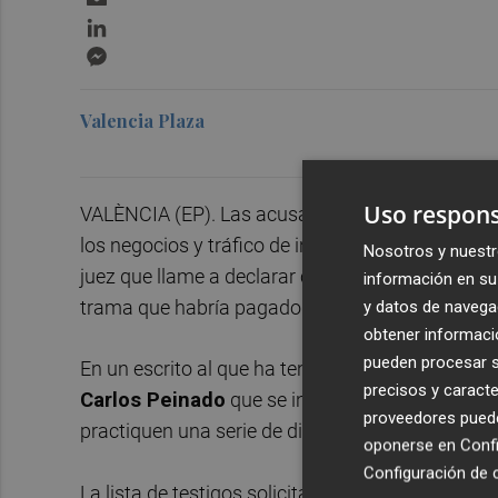
LinkedIn
Messenger
Valencia Plaza
Uso respons
VALÈNCIA (EP). Las acusaciones personadas en l
los negocios y tráfico de influencias a
Begoña 
Nosotros y nuestr
juez que llame a declarar como testigo a
Víctor
información en su 
trama que habría pagado comisiones irregulares
y datos de navega
obtener informació
pueden procesar su
En un escrito al que ha tenido acceso Europa Pre
precisos y caracte
Carlos Peinado
que se interrogue también al e
proveedores pueden
practiquen una serie de diligencias que considera
oponerse en
Confi
Configuración de 
La lista de testigos solicitados incluye a person