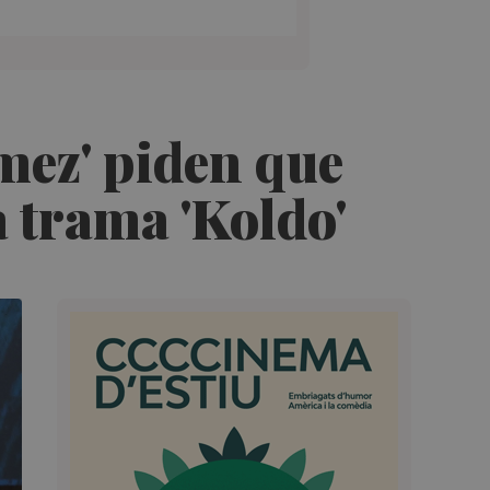
mez' piden que
a trama 'Koldo'