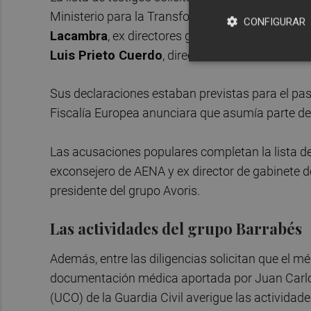
Ministerio para la Transformación Digital. Pid
CONFIGURAR
Lacambra
, ex directores generales;
Ignacio Es
Luis Prieto Cuerdo
, director de Economía.
Sus declaraciones estaban previstas para el pas
Fiscalía Europea anunciara que asumía parte de 
Las acusaciones populares completan la lista de
exconsejero de AENA y ex director de gabinete d
presidente del grupo Avoris.
Las actividades del grupo Barrabés
Además, entre las diligencias solicitan que el m
documentación médica aportada por Juan Carlos
(UCO) de la Guardia Civil averigue las actividad