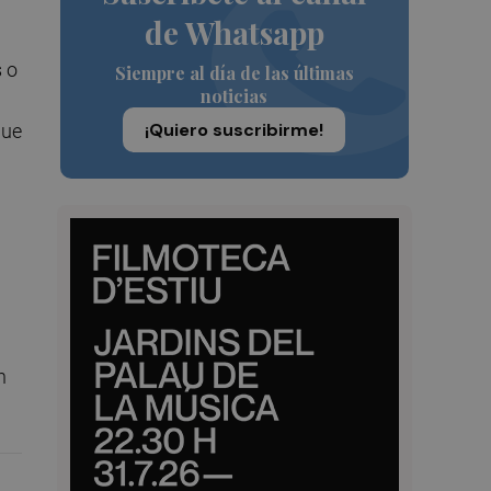
de Whatsapp
 o
Siempre al día de las últimas
noticias
¡Quiero suscribirme!
que
n