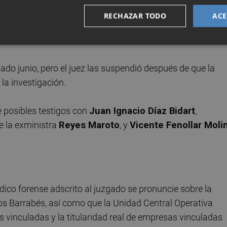
en que comparezcan
David Cierco
y
Alberto Martínez
RECHAZAR TODO
ACE
pejo Saavedra
Hernández
, director de la asesoría jurídica
ado junio, pero el juez las suspendió después de que la
la investigación.
 posibles testigos con
Juan Ignacio Díaz Bidart
,
e la exministra
Reyes Maroto
, y
Vicente Fenollar Moli
édico forense adscrito al juzgado se pronuncie sobre la
 Barrabés, así como que la Unidad Central Operativa
es vinculadas y la titularidad real de empresas vinculadas