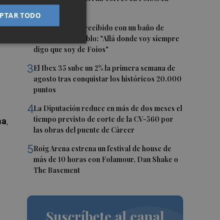
imágenes
PTAR TODO
, y
2
Ferran Torres, recibido con un baño de
masas en su pueblo: "Allá donde voy siempre
digo que soy de Foios"
3
El Ibex 35 sube un 2% la primera semana de
agosto tras conquistar los históricos 20.000
puntos
4
La Diputación reduce en más de dos meses el
tiempo previsto de corte de la CV-560 por
na
,
las obras del puente de Càrcer
5
Roig Arena estrena un festival de house de
más de 10 horas con Folamour, Dan Shake o
The Basement
Suscríbete al canal