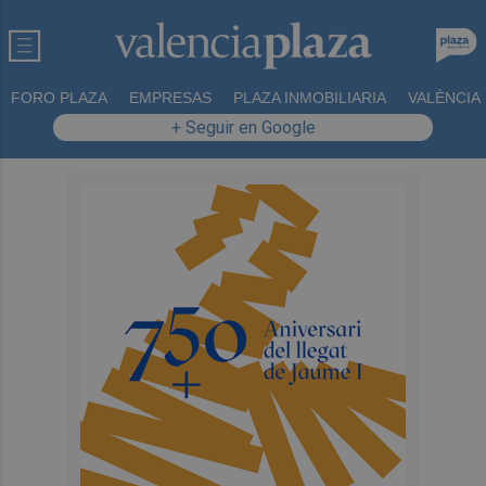
FORO PLAZA
EMPRESAS
PLAZA INMOBILIARIA
VALÈNCIA
+ Seguir en Google