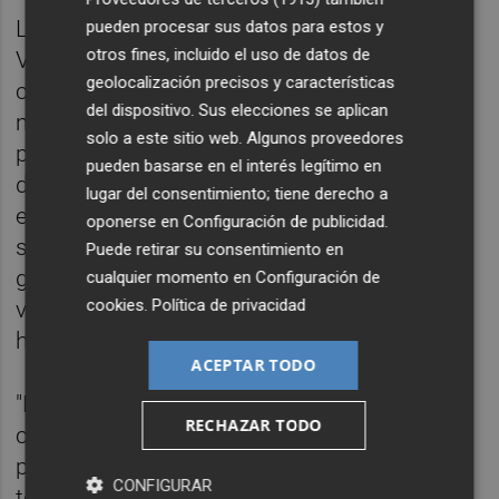
La "grave" sequía que afecta a la Comunitat
pueden procesar sus datos para estos y
otros fines, incluido el uso de datos de
Valenciana está causando pérdidas en los
geolocalización precisos y características
cultivos que ascienden a los casi 250
del dispositivo. Sus elecciones se aplican
millones de euros, a lo que se une el
solo a este sitio web. Algunos proveedores
problema de la ganadería extensiva. La falta
pueden basarse en el interés legítimo en
de pastos naturales y de agua por los
lugar del consentimiento; tiene derecho a
efectos de la sequía provoca ya un
oponerse en
Configuración de publicidad
.
sobrecoste de más del 60 por ciento en los
Puede retirar su consentimiento en
ganaderos en extensivo -ovino-caprino y
cualquier momento en
Configuración de
cookies
.
Política de privacidad
vacuno- de la Comunitat Valenciana, según
ha informado el Consell en un comunicado.
ACEPTAR TODO
"Los pastos están secos y deben recurrir
RECHAZAR TODO
cada vez más a alimentación a través de
piensos, lo que encarece sus costes, y a
CONFIGURAR
todo ello se une la falta de agua para los