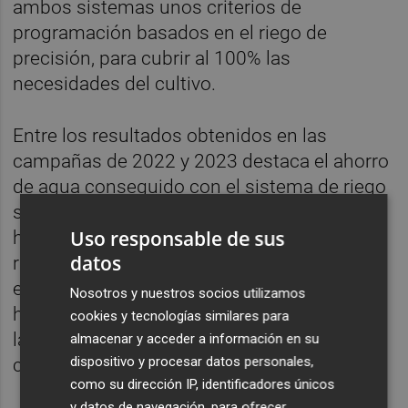
ambos sistemas unos criterios de
programación basados en el riego de
precisión, para cubrir al 100% las
necesidades del cultivo.
Entre los resultados obtenidos en las
campañas de 2022 y 2023 destaca el ahorro
de agua conseguido con el sistema de riego
subterráneo, que logró reducir el consumo
Uso responsable de sus
hídrico en un 20% en comparación con el
datos
riego superficial gracias a la reducción de la
evaporación y al uso de sensores de
Nosotros y nuestros socios utilizamos
humedad del suelo. A pesar de este ahorro,
cookies y tecnologías similares para
la producción de aceite se mantuvo
almacenar y acceder a información en su
dispositivo y procesar datos personales,
constante.
como su dirección IP, identificadores únicos
y datos de navegación, para ofrecer