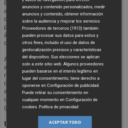
En la campaña 2023, considerada un año de
anuncios y contenido personalizados, medir
alta carga productiva, los árboles regados
anuncios y contenido, obtener información
con el sistema subterráneo produjeron en
sobre la audiencia y mejorar los servicios.
promedio 20,6 kilogramos de aceituna por
Proveedores de terceros (1913)
también
árbol, similar a los rendimientos obtenidos
pueden procesar sus datos para estos y
con el riego superficial.
otros fines, incluido el uso de datos de
geolocalización precisos y características
del dispositivo. Sus elecciones se aplican
Asimismo, la calidad del aceite no se vio
solo a este sitio web. Algunos proveedores
afectada por el cambio en el sistema de
pueden basarse en el interés legítimo en
riego. Todos los aceites producidos fueron
lugar del consentimiento; tiene derecho a
clasificados como virgen extra, con una
oponerse en
Configuración de publicidad
.
acidez media baja de alrededor de 0,07% y
Puede retirar su consentimiento en
un contenido de ácido oleico del 73%, lo que
cualquier momento en
Configuración de
garantiza un producto "de alta calidad".
cookies
.
Política de privacidad
Una alternativa sostenible
ACEPTAR TODO