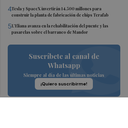
4
Tesla y SpaceX invertirán 14.500 millones para
construir la planta de fabricación de chips Terafab
5
L'Eliana avanza en la rehabilitación del puente y las
pasarelas sobre el barranco de Mandor
Suscríbete al canal de
Whatsapp
Siempre al día de las últimas noticias
¡Quiero suscribirme!