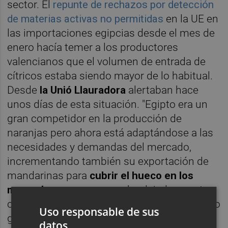
sector. El
repunte de rechazos por detección
de materias activas no permitidas
en la UE en
las importaciones egipcias desde el mes de
enero hacía temer a los productores
valencianos que el volumen de entrada de
cítricos estaba siendo mayor de lo habitual.
Desde
la Unió Llauradora
alertaban hace
unos días de esta situación. "Egipto era un
gran competidor en la producción de
naranjas pero ahora está adaptándose a las
necesidades y demandas del mercado,
incrementando también su exportación de
mandarinas para
cubrir el hueco en los
mercados europeos
que ha dejado nuestra
caída en la producción", lamenta el secretario
Uso responsable de sus
general de la Unió,
Carles Peris
. El
datos