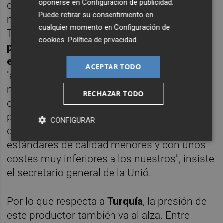
oponerse en
Configuración de publicidad
.
que se suma a otros productores de
Puede retirar su consentimiento en
mandarinas del hemisferio norte como
cualquier momento en
Configuración de
Turquía,
no está distorsionando los precios
cookies
.
Política de privacidad
porque "la demanda y la oferta están
equilibradas"
pero Peris insiste en que
ACEPTAR TODO
"aunque ahora nuestra producción esté
manteniendo buenos precios en origen y
RECHAZAR TODO
destino, el problema a largo plazo es la
pérdida de cuota de mercado". A ello se une
CONFIGURAR
que "son países que producen con unos
estándares de calidad menores y con unos
costes muy inferiores a los nuestros", insiste
el secretario general de la Unió.
Por lo que respecta a
Turquía
, la presión de
este productor también va al alza. Entre