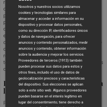
responsable de la organización agraria
Nosotros y nuestros socios utilizamos
considera que la situación "es más
cookies y tecnologías similares para
preocupante de lo que, a priori, pueda
almacenar y acceder a información en su
parecer, porque si los mercados europeos,
dispositivo y procesar datos personales,
que son el principal destino de nuestras
como su dirección IP, identificadores únicos
exportaciones, se acostumbran a la entrada
y datos de navegación, para ofrecer
de mandarina egipcia en esta segunda parte
anuncios y contenido personalizados, medir
de la campaña, cuando nosotros queramos
anuncios y contenido, obtener información
sobre la audiencia y mejorar los servicios.
recuperar cuota de mercado porque
Proveedores de terceros (1913)
también
tengamos más producción, será mucho más
pueden procesar sus datos para estos y
complicado volver a posicionarnos".
otros fines, incluido el uso de datos de
geolocalización precisos y características
Precios estables pero riesgos a
del dispositivo. Sus elecciones se aplican
largo plazo
solo a este sitio web. Algunos proveedores
pueden basarse en el interés legítimo en
lugar del consentimiento; tiene derecho a
Por el momento, esta competencia egipcia,