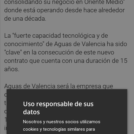
consolidando su negocio en Oriente Medio"
donde está operando desde hace alrededor
de una década.
La "fuerte capacidad tecnológica y de
conocimiento" de Aguas de Valencia ha sido
"clave" en la consecución de este nuevo
contrato que cuenta con una duración de 15
años.
Aguas de Valencia será la empresa que
operará y mantendrá dos plantas de
tratamiento contiguas que cuentan con una
Uso responsable de sus
capacidad de diseño total de tratamiento de
datos
147.000 metros cúbicos al día. El contrato
Nosotros y nuestros socios utilizamos
incluye además trabajos de mejora y
cookies y tecnologías similares para