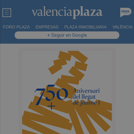
FORO PLAZA
EMPRESAS
PLAZA INMOBILIARIA
VALÈNCIA
+ Seguir en Google