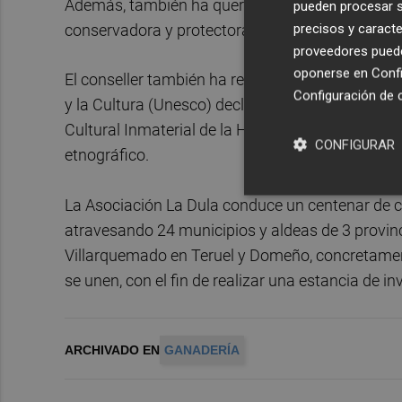
Además, también ha querido destacar el trabajo 
pueden procesar su
precisos y caracte
conservadora y protectora del ganado y del territ
proveedores pueden
oponerse en
Confi
El conseller también ha recordado que la Organi
Configuración de 
y la Cultura (Unesco) declaró recientemente l
Cultural Inmaterial de la Humanidad y que es un
CONFIGURAR
etnográfico.
La Asociación La Dula conduce un centenar de c
atravesando 24 municipios y aldeas de 3 provin
Villarquemado en Teruel y Domeño, concretamente
se unen, con el fin de realizar una estancia de in
ARCHIVADO EN
GANADERÍA