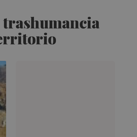
la trashumancia
erritorio