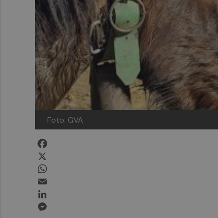
Foto: GVA
Facebook
X
WhatsApp
Email
LinkedIn
Messenger