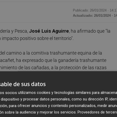
Publicado: 26/01/2024 ·
14:1
Actualizado: 26/01/2024 · 1
adería y Pesca,
José Luis Aguirre
, ha afirmado que "la
mpacto positivo sobre el territorio".
el camino a la comitiva trashumante equina de la
 Sacañet, ha expresado que la ganadería trashumante
tenimiento de las cañadas, a la protección de las razas
l intercambio genético de las especies silvestres".
able de sus datos
ivo de la trashumancia, como en el caso de la gestión
os socios utilizamos cookies y tecnologías similares para almacena
forma sostenible y asequible. En el mismo sentido, ha
dispositivo y procesar datos personales, como su dirección IP, iden
e las vías pecuarias con las infraestructuras actuales.
ción, para ofrecer anuncios y contenido personalizados, medir anun
n sobre la audiencia y mejorar los servicios.
Proveedores de tercer