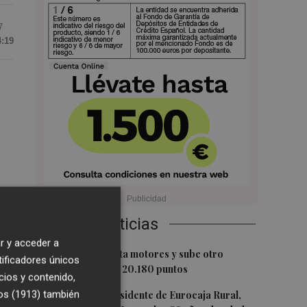
7
4:19
Últimas Noticias
r y acceder a
1
El Ibex 35 aprieta motores y sube otro
tificadores únicos
0,62%, hasta los 20.180 puntos
cios y contenido,
2
os (1913)
también
Fallece el expresidente de Eurocaja Rural,