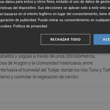
de los pastores, "que resultan esenciales en su función
s datos para estos y otros fines, incluido el uso de datos de geolo
rísticas del dispositivo. Sus elecciones se aplican solo a este sitio
orio, así como fijadora de población".
 basarse en el interés legítimo en lugar del consentimiento; tiene 
guración de publicidad
. Puede retirar su consentimiento en cualqu
zación de las Naciones Unidas para la Educación, la Cienc
cookies
.
Política de privacidad
a trashumancia estacional en España como Patrimonio
a actividad que ha generado un rico patrimonio cultural y
RECHAZAR TODO
ACE
aballos y yeguas a través de unos 200 kilómetros,
cias de Aragón y la Comunidad Valenciana, entre
 hasta el humedal del Tuéjar, donde los ríos Turia y Tué
vierno y controlar la vegetación de carrizo.