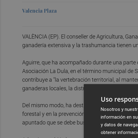
Valencia Plaza
VALÈNCIA (EP). El conseller de Agricultura, Gan
ganadería extensiva y la trashumancia tienen un i
Aguirre, que ha acompañado durante una parte d
Asociación La Dula, en el término municipal de
contribuye a "la vertebración territorial, al man
ganaderas locales, la distribución geográfica y e
Uso respons
Del mismo modo, ha destacado otro efecto posit
Nosotros y nuestr
forestal y en la prevención de incendios de una 
información en su 
apuntado que se debe buscar la compatibilidad d
y datos de navega
obtener informació