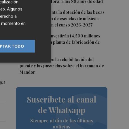
Andrés Gómez Mora, a los 89 años de edad
calización
 web. Algunos
3
CaixaBank aumenta la dotación de las becas
derecho a
para el alumnado de escuelas de música a
ier momento en
275.000 euros en el curso 2026-2027
ia
4
Tesla y SpaceX invertirán 14.500 millones
para construir la planta de fabricación de
PTAR TODO
chips Terafab
5
L'Eliana avanza en la rehabilitación del
puente y las pasarelas sobre el barranco de
Mandor
jar
Suscríbete al canal
de Whatsapp
Siempre al día de las últimas
noticias