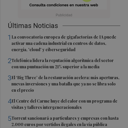
Últimas Noticias
1
La convocatoria europea de gigafactorías de IA puede
activar una cadena industrial en centros de datos,
energía, 'cloud' y ciberseguridad
2
Telefónica lidera la reputación algorítmica del sector
con una puntuación un 21% superior a la media
3
El ‘Big Three’ de la restauración acelera: más aperturas,
nuevas inversiones y una batalla que ya no se libra solo
en el precio
4
El Centre del Carme huye del calor con un programa de
visitas y talleres intergeneracionales
5
Torrent sancionará a particulares y empresas con hasta
2.000 euros por vertidos ilegales en la vía pública