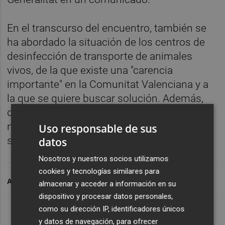
En el transcurso del encuentro, también se
ha abordado la situación de los centros de
desinfección de transporte de animales
vivos, de la que existe una "carencia
importante" en la Comunitat Valenciana y a
la que se quiere buscar solución. Además,
desde las asociaciones se ha planteado la
necesidad de tomar medidas para apoyar al
Uso responsable de sus
sector.
datos
Nosotros y nuestros socios utilizamos
cookies y tecnologías similares para
ARCHIVADO EN
BOUS AL CARRER
almacenar y acceder a información en su
dispositivo y procesar datos personales,
como su dirección IP, identificadores únicos
y datos de navegación, para ofrecer