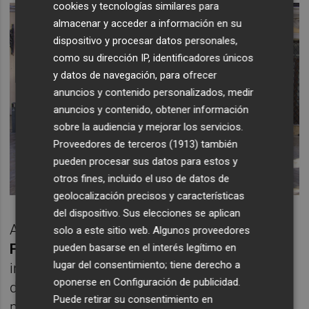
cookies y tecnologías similares para
almacenar y acceder a información en su
dispositivo y procesar datos personales,
como su dirección IP, identificadores únicos
y datos de navegación, para ofrecer
anuncios y contenido personalizados, medir
anuncios y contenido, obtener información
sobre la audiencia y mejorar los servicios.
Proveedores de terceros (1913)
también
pueden procesar sus datos para estos y
otros fines, incluido el uso de datos de
geolocalización precisos y características
del dispositivo. Sus elecciones se aplican
Al respecto, la alcaldesa de Alginet,
Elia
solo a este sitio web. Algunos proveedores
Ferrer
, ha mostrado su satisfacción por el
pueden basarse en el interés legítimo en
lugar del consentimiento; tiene derecho a
incremento de la partida del Pla Obert
oponerse en
Configuración de publicidad
.
d’Inversions y ha asegurado que “el
Puede retirar su consentimiento en
planteamiento que hace el nuevo plan de