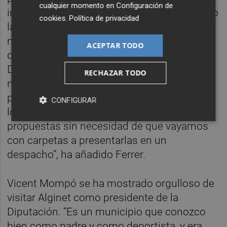
cualquier momento en
Configuración de
inversiones a cuatro años nos facilita mucho
cookies
.
Política de privacidad
las cosas a los ayuntamientos, que de esta
manera podemos trabajar y planificar mejor
ACEPTAR TODO
durante la legislatura”. “Sabemos que la
Diputación va a ayudar a Alginet en lo que
RECHAZAR TODO
necesitemos, como demuestra un
presidente que se interesa por la realidad de
CONFIGURAR
los pueblos y que viene a conocer nuestras
propuestas sin necesidad de que vayamos
con carpetas a presentarlas en un
despacho”, ha añadido Ferrer.
Vicent Mompó se ha mostrado orgulloso de
visitar Alginet como presidente de la
Diputación. “Es un municipio que conozco
bien como padre y como deportista, y era