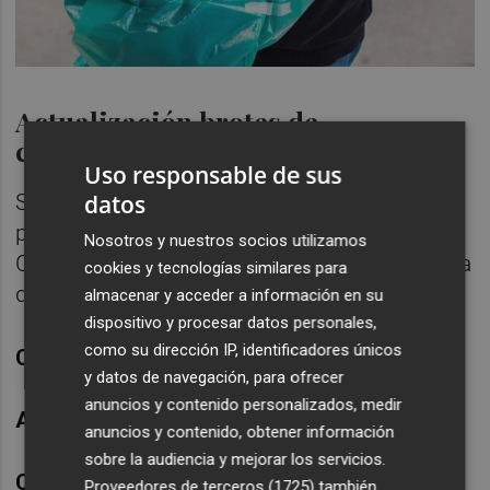
Actualización brotes de
coronavirus
Uso responsable de sus
datos
Se han registrado un total de 54 brotes. Por
provincias, ésta es la distribución: 14 en
Nosotros y nuestros socios utilizamos
Castellón; 15 en Alicante y 25 en la provincia
cookies y tecnologías similares para
de Valencia
almacenar y acceder a información en su
dispositivo y procesar datos personales,
como su dirección IP, identificadores únicos
Castelló de La Plana:
5 casos. Origen laboral
y datos de navegación, para ofrecer
anuncios y contenido personalizados, medir
Ayora:
3 casos. Origen laboral
anuncios y contenido, obtener información
sobre la audiencia y mejorar los servicios.
Càlig:
4 casos. Origen social
Proveedores de terceros (1725)
también