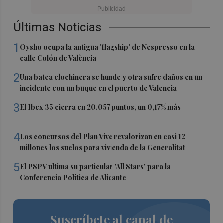
Últimas Noticias
1
Oysho ocupa la antigua 'flagship' de Nespresso en la
calle Colón de València
2
Una batea clochinera se hunde y otra sufre daños en un
incidente con un buque en el puerto de Valencia
3
El Ibex 35 cierra en 20.057 puntos, un 0,17% más
4
Los concursos del Plan Vive revalorizan en casi 12
millones los suelos para vivienda de la Generalitat
5
El PSPV ultima su particular 'All Stars' para la
Conferencia Política de Alicante
Suscríbete al canal de