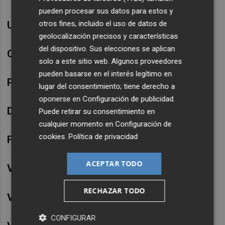
pueden procesar sus datos para estos y
otros fines, incluido el uso de datos de
Utiel:
13 casos. Origen social
geolocalización precisos y características
del dispositivo. Sus elecciones se aplican
Castelló de la Plana:
4 casos. Origen laboral
solo a este sitio web. Algunos proveedores
pueden basarse en el interés legítimo en
Paiporta:
6 casos. Origen social
lugar del consentimiento; tiene derecho a
oponerse en
Configuración de publicidad
.
Dénia:
9 casos. Origen social
Puede retirar su consentimiento en
cualquier momento en
Configuración de
cookies
.
Política de privacidad
Forcall:
4 casos. Origen social
ACEPTAR TODO
Vinaròs:
4 casos. Origen social
RECHAZAR TODO
Vinaròs:
4 casos. Origen social
CONFIGURAR