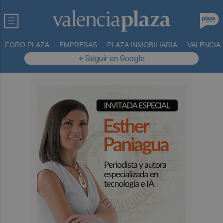
FORO PLAZA
EMPRESAS
PLAZA INMOBILIARIA
VALÈNCIA
+ Seguir en Google