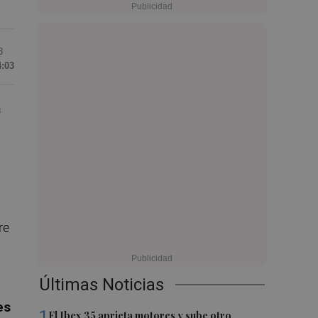
3
4:03
a
re
Últimas Noticias
es
1
El Ibex 35 aprieta motores y sube otro