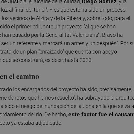
de Justicia, el alcalde de la ciudad,
Diego Gómez
, y la
luz al final del túnel". Y es que este ha sido un proceso
los vecinos de Alzira y de la Ribera y, sobre todo, para el
cido el primer edil, ante un proyecto "al que se han
an pasado por la Generalitat Valenciana". Bravo ha
a ser un referente y marcará un antes y un después". Por s
 trata de un plan "enraizado" que cuenta con apoyo
 que se construirá, es decir, hasta 2023.
 en el camino
trado los encargados del proyecto ha sido, precisamente,
erie de retos que hemos resuelto", ha subrayado el arquite
ha sido el riesgo de inundación de la zona en la que se va 
sbordamiento del río. De hecho,
este factor fue el causan
yecto ya estaba adjudicado.