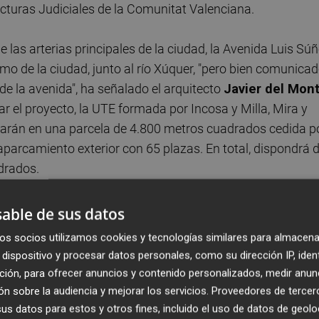
ructuras Judiciales de la Comunitat Valenciana.
de las arterias principales de la ciudad, la Avenida Luis Súñ
emo de la ciudad, junto al río Xúquer, "pero bien comunica
de la avenida", ha señalado el arquitecto
Javier del Mon
r el proyecto, la UTE formada por Incosa y Milla, Mira y
ntarán en una parcela de 4.800 metros cuadrados cedida p
parcamiento exterior con 65 plazas. En total, dispondrá 
drados.
00 personas al día y dispondrá de 41 salas
. En la plan
able de sus datos
juzgados de guardia, la sala de bodas, el área de detenidos
os socios utilizamos cookies y tecnologías similares para almacena
 de mantenimiento. Sin embargo, los servicios más
dispositivo y procesar datos personales, como su dirección IP, iden
en las plantas superiores. La primera planta contará con
ción, para ofrecer anuncios y contenido personalizados, medir anun
cio reservado para los abogados y los procuradores. Tambié
n sobre la audiencia y mejorar los servicios.
Proveedores de tercer
nete pisco-social, la cámara Gesell y una Oficina de
s datos para estos y otros fines, incluido el uso de datos de geolo