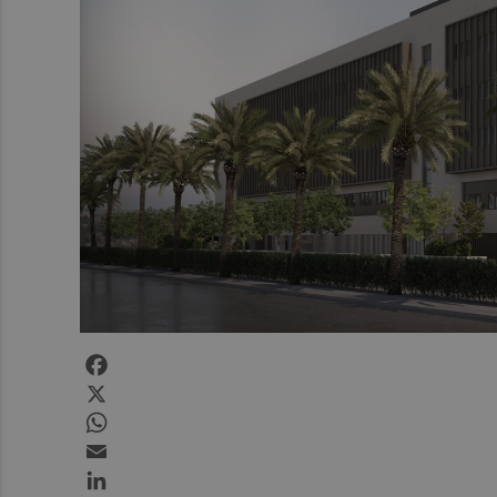
Facebook
X
WhatsApp
Email
LinkedIn