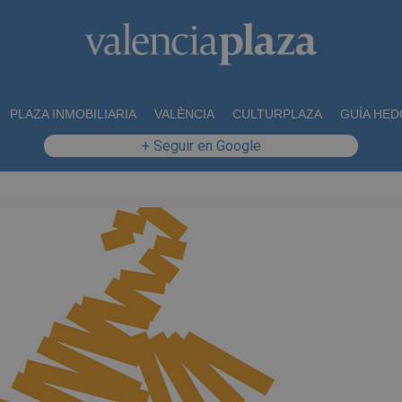
PLAZA INMOBILIARIA
VALÈNCIA
CULTURPLAZA
GUÍA HED
+ Seguir en Google