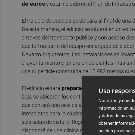
de euros
y está incluido en el Plan de Infraest
El Palacio de Justicia se ubicará al final de una 
De esta manera, el edificio se situará en un extr
a través del transporte público y con acceso des
que forma parte del equipo encargado de elabora
Navarro Arquitectos. Las instalaciones se leva
el ayuntamiento y tendrá cinco plantas más un a
una superficie construida de 10.982 metros cua
El edificio estará
preparado para albergar a 9
Uso respons
baja se ubicarán los controles de seguridad, los 
Nosotros y nuestr
que contará con seis calabozos, y los servicios
información en su 
inmediatos para la ciudadanía estarán ubicados 
y datos de navega
seis salas de vista, el Registro Civil y un espa
obtener informació
dispondrá de una clínica médico-forense, un gabi
pueden procesar su