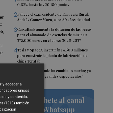
0,62%, hasta los 20.180 puntos
2
Fallece el expresidente de Eurocaja Rural,
er.
Andrés Gómez Mora, a los 89 años de edad
do
3
CaixaBank aumenta la dotación de las becas
te
,
para el alumnado de escuelas de música a
275.000 euros en el curso 2026-2027
or
4
Tesla y SpaceX invertirán 14.500 millones
de
para construir la planta de fabricación de
chips Terafab
5
Sol Picó: “El mundo ha cambiado mucho; ya
ta
no es tiempo de grandes espectáculos”
,
r y acceder a
tificadores únicos
cios y contenido,
Suscríbete al canal
n
os (1913)
también
de Whatsapp
calización