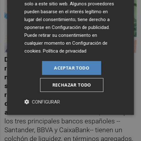
solo a este sitio web. Algunos proveedores
pueden basarse en el interés legítimo en
lugar del consentimiento; tiene derecho a
oponerse en
Configuración de publicidad
.
Puede retirar su consentimiento en
cualquier momento en
Configuración de
cookies
.
Política de privacidad
Desde Accuracy también coinciden en
resaltar a Europa Press que las entidades
ACEPTAR TODO
no necesitan o no tienen los incentivos
RECHAZAR TODO
suficientes como para comenzar a
remunerar el ahorro con la actual situación
CONFIGURAR
de holgada liquidez y la ralentización de la
actividad crediticia
. En concreto, indica que
los tres principales bancos españoles --
Santander, BBVA y CaixaBank-- tienen un
colchón de liquidez, en términos agregados,