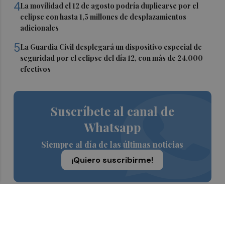
4
La movilidad el 12 de agosto podría duplicarse por el
eclipse con hasta 1,5 millones de desplazamientos
adicionales
5
La Guardia Civil desplegará un dispositivo especial de
seguridad por el eclipse del día 12, con más de 24.000
efectivos
Suscríbete al canal de
Whatsapp
Siempre al día de las últimas noticias
¡Quiero suscribirme!