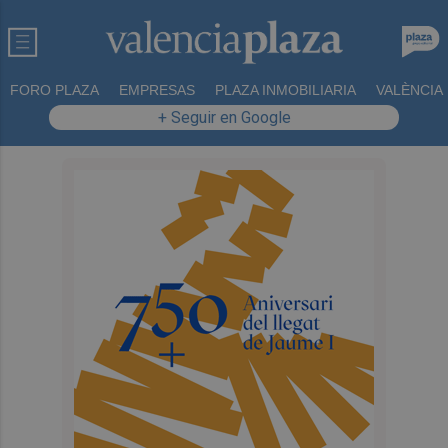
FORO PLAZA
EMPRESAS
PLAZA INMOBILIARIA
VALÈNCIA
+ Seguir en Google