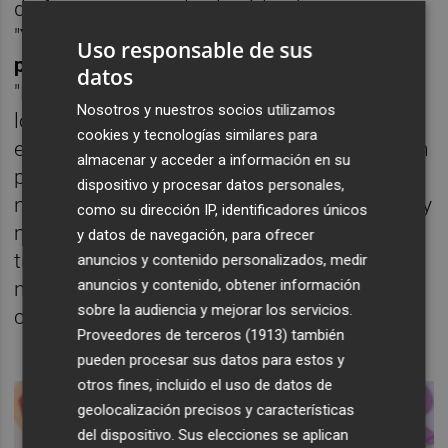
de forma anticipada el crédito hipotecario.
"
Yo, antes de comprarme un depósito,
Uso responsable de sus
pagaría la hipoteca",
sostiene Areilza.
datos
"Normalmente, las subidas muy rápida de
Nosotros y nuestros socios utilizamos
los depósitos se producen cuando las
cookies y tecnologías similares para
entidades necesitan captar porque tienen un
almacenar y acceder a información en su
problema de que han crecido demasiado y
dispositivo y procesar datos personales,
necesitan financiarse. Pero ahora mismo hay
como su dirección IP, identificadores únicos
más depósitos que créditos y las entidades
y datos de navegación, para ofrecer
tienen un exceso de ahorro en sus balances,
anuncios y contenido personalizados, medir
anuncios y contenido, obtener información
no tienen necesidad de captar más", ha
sobre la audiencia y mejorar los servicios.
continuado.
Proveedores de terceros (1913)
también
pueden procesar sus datos para estos y
otros fines, incluido el uso de datos de
geolocalización precisos y características
del dispositivo. Sus elecciones se aplican