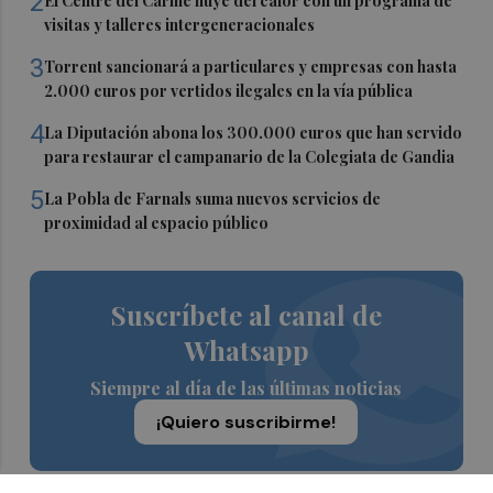
2
El Centre del Carme huye del calor con un programa de
visitas y talleres intergeneracionales
3
Torrent sancionará a particulares y empresas con hasta
2.000 euros por vertidos ilegales en la vía pública
4
La Diputación abona los 300.000 euros que han servido
para restaurar el campanario de la Colegiata de Gandia
5
La Pobla de Farnals suma nuevos servicios de
proximidad al espacio público
Suscríbete al canal de
Whatsapp
Siempre al día de las últimas noticias
¡Quiero suscribirme!