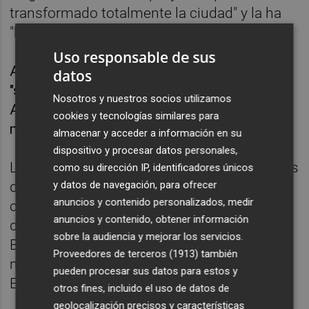
transformado totalmente la ciudad" y la ha
"humanizado".
Uso responsable de sus
Así, la gente que ha podido ver el resultado
datos
"se dado cuenta de que lo único que quería el
Nosotros y nuestros socios utilizamos
Ayuntamiento y el Gobierno municipal era
cookies y tecnologías similares para
mejorar la ciudad y la calidad de vida".
almacenar y acceder a información en su
dispositivo y procesar datos personales,
Lo que está haciendo Castelló, agrega, "no es
como su dirección IP, identificadores únicos
distinto a lo que están haciendo muchas
y datos de navegación, para ofrecer
anuncios y contenido personalizados, medir
ciudades españolas con gobiernos de
anuncios y contenido, obtener información
distinto signo político". En Madrid y
sobre la audiencia y mejorar los servicios.
Barcelona, explica, "se está haciendo la
Proveedores de terceros (1913)
también
misma transformación que está marcando
pueden procesar sus datos para estos y
Europa".
otros fines, incluido el uso de datos de
geolocalización precisos y características