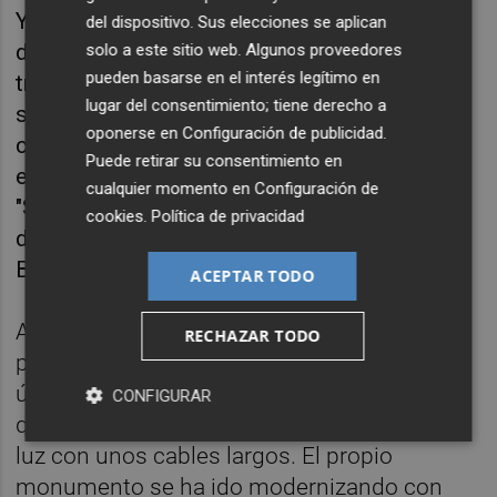
Y los fondos europeos, aclara, "no están
del dispositivo. Sus elecciones se aplican
destinados a cualquier cosa, sino a las
solo a este sitio web. Algunos proveedores
pueden basarse en el interés legítimo en
transformaciones digitales y de
lugar del consentimiento; tiene derecho a
sostenibilidad". En este sentido, indica que el
oponerse en
Configuración de publicidad
.
consistorio "está haciendo un esfuerzo
Puede retirar su consentimiento en
extraordinario" por captar esos fondos.
cualquier momento en
Configuración de
"Somos líderes de ejecución a nivel nacional
cookies
.
Política de privacidad
de fondos europeos, una referencia en
Bruselas y a nivel nacional", valora.
ACEPTAR TODO
Así, volviendo a las fiestas, asegura que la
RECHAZAR TODO
propia gaiata se ha ido modernizando en los
últimos años, y recuerda aquel tiempo en el
CONFIGURAR
que se iban conectando a los postes de la
luz con unos cables largos. El propio
monumento se ha ido modernizando con