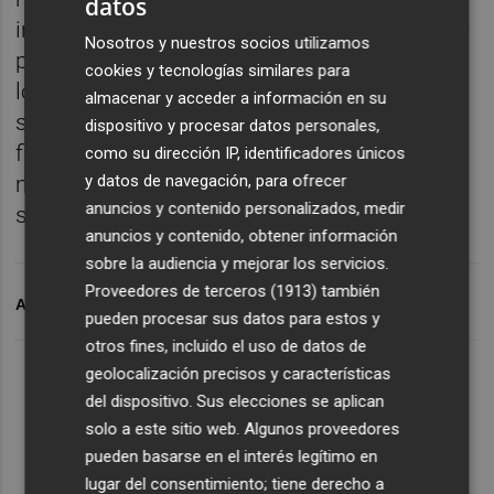
datos
incrementado en más de 15 millones en ese
Nosotros y nuestros socios utilizamos
periodo debido a la "evolución positiva" de
cookies y tecnologías similares para
los negocios y a las operaciones realizadas,
almacenar y acceder a información en su
según la compañía. Además, la deuda
dispositivo y procesar datos personales,
financiera neta se ha reducido de 42,8 a 8,6
como su dirección IP, identificadores únicos
y datos de navegación, para ofrecer
millones en términos interanuales, lo que
anuncios y contenido personalizados, medir
supone una disminución de 34,2 millones.
anuncios y contenido, obtener información
sobre la audiencia y mejorar los servicios.
Proveedores de terceros (1913)
también
ARCHIVADO EN
AMPER
pueden procesar sus datos para estos y
otros fines, incluido el uso de datos de
geolocalización precisos y características
del dispositivo. Sus elecciones se aplican
solo a este sitio web. Algunos proveedores
pueden basarse en el interés legítimo en
lugar del consentimiento; tiene derecho a