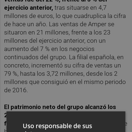
ejercicio anterior,
tras situarse en 4,7
millones de euros, lo que cuadruplica la cifra
de hace un año. Las ventas de Amper se
situaron en 21 millones, frente a los 23
millones del ejercicio anterior, con un
aumento del 7 % en los negocios
continuados del grupo. La filial española, en
concreto, incrementó su cifra de ventas un
79 %, hasta los 3,72 millones, desde los 2
millones que consiguió en el mismo periodo
de 2016.
El patrimonio neto del grupo alcanzó los
29,1 millones, frente a los 24,3 millones de
finales del año pasado
y los 13,4 millones de
Uso responsable de sus
hace doce meses, por lo que se ha