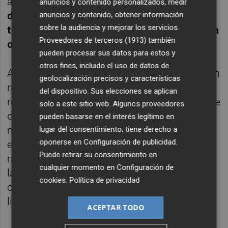
acciones.
Las perspectivas de reparto de
anuncios y contenido personalizados, medir
dividendos también parecen haberse
anuncios y contenido, obtener información
sobre la audiencia y mejorar los servicios.
tornado más optimistas, arrojando una cifra
Proveedores de terceros (1913)
también
objetivo superior al euro por acción.
pueden procesar sus datos para estos y
otros fines, incluido el uso de datos de
A nivel fundamental, Repsol encara con buen
geolocalización precisos y características
ritmo 2022 tras conocerse sus positivos
del dispositivo. Sus elecciones se aplican
resultados del primer trimestre del año. Cabe
solo a este sitio web. Algunos proveedores
destacar que obtuvo un beneficio de 1392
pueden basarse en el interés legítimo en
millones de euros, el doble que el obtenido
lugar del consentimiento; tiene derecho a
oponerse en
Configuración de publicidad
.
en el mismo período del año anterior (648
Puede retirar su consentimiento en
millones). Adicionalmente, el flujo de caja y
cualquier momento en
Configuración de
la deuda neta también cerraron el trimestre
cookies
.
Política de privacidad
con éxito, si bien la segunda cifra superaba
ligeramente a la del trimestre anterior.
ACEPTAR TODO