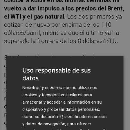
colocar a Rusia en las últimas semanas ha
vuelto a dar impulso a los precios del Brent,
el WTI y el gas natural.
Los dos primeros ya
cotizan de nuevo por encima de los 110
dólares/barril, mientras que el último ya ha
superado la frontera de los 8 dólares/BTU.
Esto ha tenido su impacto sobre la
cotización de la petrolera española, cuyo
Uso responsable de sus
precio alcanzó los 14,950 euros el pasado 6
datos
de mayo, máximos desde noviembre de
Nosotros y nuestros socios utilizamos
2019). Este crecimiento en los últimos años
cookies y tecnologías similares para
no ha pasado inadvertido para compañías
almacenar y acceder a información en su
como BlackRock, que ha alcanzado su cifra
dispositivo y procesar datos personales,
récord de participación en la petrolera
como su dirección IP, identificadores únicos
española con un 5,47% del total de las
y datos de navegación, para ofrecer