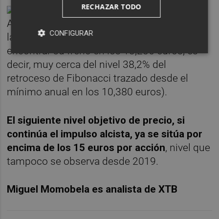
RECHAZAR TODO
A nivel técnico, el precio ha recortado desde
CONFIGURAR
la frontera de los 14,950 euros hasta
encontrar su freno en los 13,235 euros, es
decir, muy cerca del nivel 38,2% del
retroceso de Fibonacci trazado desde el
mínimo anual en los 10,380 euros).
El siguiente nivel objetivo de precio, si
continúa el impulso alcista, ya se sitúa por
encima de los 15 euros por acción
, nivel que
tampoco se observa desde 2019.
Miguel Momobela es analista de XTB