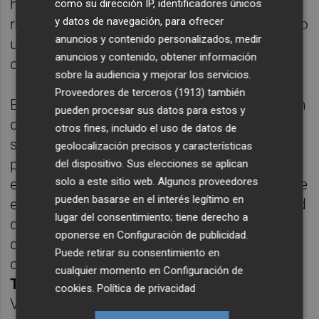
hasta la edición de 2026-2027. Una
como su dirección IP, identificadores únicos
y datos de navegación, para ofrecer
renovación que la organización calificó como
anuncios y contenido personalizados, medir
un "claro caso de éxito por el trabajo
anuncios y contenido, obtener información
conjunto que han hecho las instituciones".
sobre la audiencia y mejorar los servicios.
Proveedores de terceros (1913)
también
En ese sentido, está por ver si la negociación
pueden procesar sus datos para estos y
de la Generalitat podría implicar la
otros fines, incluido el uso de datos de
sustitución de Cádiz como sede española o
geolocalización precisos y características
permitiría la cohabitación de ambas paradas
del dispositivo. Sus elecciones se aplican
solo a este sitio web. Algunos proveedores
en el circuito. Por el momento, se desconoce
pueden basarse en el interés legítimo en
el importe que podría suponer para la ciudad
lugar del consentimiento; tiene derecho a
de València la atracción de este evento, del
oponerse en
Configuración de publicidad
.
que forman parte también otras ciudades
Puede retirar su consentimiento en
como
Dubái, Chicago, Copenhague o Saint-
cualquier momento en
Configuración de
Tropez
. En ese sentido, la Generalitat
cookies
.
Política de privacidad
Valenciana está elaborando un informe para