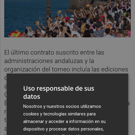
El último contrato suscrito entre las
administraciones andaluzas y la
organización del torneo incluía las ediciones
de 2023 y 2024 (que se ha aplazado a 2025
al coincidir este año con los Juegos
Uso responsable de sus
Olímpicos de París y la America's Cup de
datos
Barcelona). Con ello, Andalucía se aseguraba
Nosotros y nuestros socios utilizamos
retener la competición durante dos
cookies y tecnologías similares para
temporadas, prorrogables a otras dos
almacenar y acceder a información en su
adicionales, por lo que se podría extender
dispositivo y procesar datos personales,