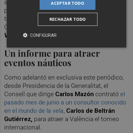
analizar las posibilidades de que la regata
ACEPTAR TODO
pueda celebrarse en la capital del Túria
también, tal como confirmó la portavoz del
RECHAZAR TODO
Consell,
Ruth Merino
, tras adelantarlo
Valencia Plaza
.
CONFIGURAR
Un informe para atraer
eventos náuticos
Como adelantó en exclusiva este periódico,
desde Presidencia de la Generalitat, el
Consell que dirige
Carlos Mazón
contrató
el
pasado mes de junio a un consultor conocido
en el mundo de la vela
,
Carlos de Beltrán
Gutiérrez,
para atraer a València el torneo
internacional.