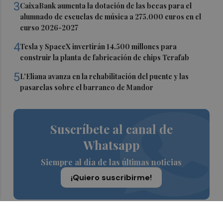
3
CaixaBank aumenta la dotación de las becas para el
alumnado de escuelas de música a 275.000 euros en el
curso 2026-2027
4
Tesla y SpaceX invertirán 14.500 millones para
construir la planta de fabricación de chips Terafab
5
L'Eliana avanza en la rehabilitación del puente y las
pasarelas sobre el barranco de Mandor
Suscríbete al canal de
Whatsapp
Siempre al día de las últimas noticias
¡Quiero suscribirme!