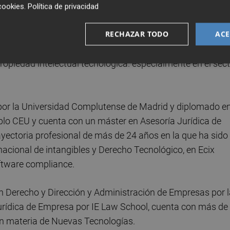
erecho Tecnológico en su más amplia concepción abarcan
cookies
.
Política de privacidad
les, contratación tecnológica, identidad digital y servicios
RECHAZAR TODO
ACE
 desarrollado modelos de control y procesos de cumplimien
 Automation o Software Robotics), con especial incidenci
propiedad intelectual tecnológica. especialmente en el sec
 por la Universidad Complutense de Madrid y diplomado e
lo CEU y cuenta con un máster en Asesoría Jurídica de
yectoria profesional de más de 24 años en la que ha sido
acional de intangibles y Derecho Tecnológico, en Ecix
ftware compliance.
 en Derecho y Dirección y Administración de Empresas por 
urídica de Empresa por IE Law School, cuenta con más de
en materia de Nuevas Tecnologías.