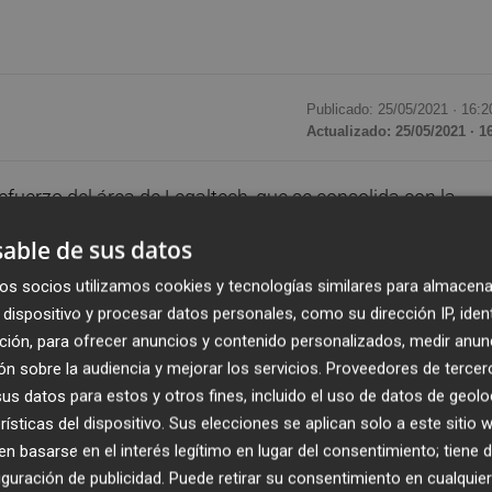
Publicado: 25/05/2021 ·
16:2
Actualizado: 25/05/2021 · 1
fuerzo del área de Legaltech, que se consolida con la
los Rodríguez Sau
, que se incorpora como socio. Con ell
able de sus datos
 áreas de expertise y su apuesta por la consultoría legal
os socios utilizamos cookies y tecnologías similares para almacena
n un comunicado.
dispositivo y procesar datos personales, como su dirección IP, iden
ción, para ofrecer anuncios y contenido personalizados, medir anun
onales expertos en compliance tecnológico, procedentes 
n sobre la audiencia y mejorar los servicios.
Proveedores de tercer
odríguez Sau como socio y responsable del departamento,
s datos para estos y otros fines, incluido el uso de datos de geolo
 Sénior, y
María Lasala y Cristina Durante
, como
rísticas del dispositivo. Sus elecciones se aplican solo a este sitio
 basarse en el interés legítimo en lugar del consentimiento; tiene 
guración de publicidad
. Puede retirar su consentimiento en cualqu