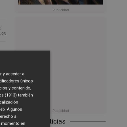
0
6:23
o,
r y acceder a
tificadores únicos
cios y contenido,
de
os (1913)
también
calización
 web. Algunos
derecho a
Últimas Noticias
ier momento en