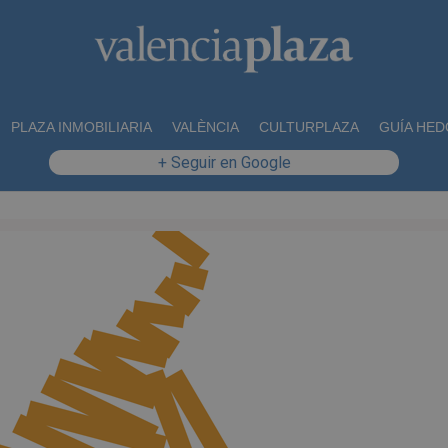
PLAZA INMOBILIARIA
VALÈNCIA
CULTURPLAZA
GUÍA HED
+ Seguir en Google