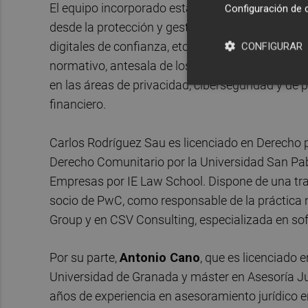
El equipo incorporado está especializado en D
Configuración de 
desde la protección y gestión de activos intangib
digitales de confianza, etc. En este sentido, ha
CONFIGURAR
normativo, antesala de los RPA (Robotic Process
en las áreas de privacidad, ciberseguridad y de 
financiero.
Carlos Rodríguez Sau es licenciado en Derecho
Derecho Comunitario por la Universidad San Pab
Empresas por IE Law School. Dispone de una tra
socio de PwC, como responsable de la práctica n
Group y en CSV Consulting, especializada en so
Por su parte,
Antonio Cano
, que es licenciado
Universidad de Granada y máster en Asesoría J
años de experiencia en asesoramiento jurídico 