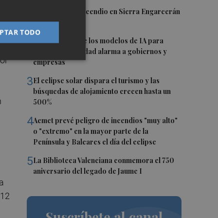
do
1
Controlado el incendio en Sierra Engarcerán
(Castellón)
PTAR TODO
to
2
La capacidad de los modelos de IA para
a
burlar la seguridad alarma a gobiernos y
tor
empresas
3
El eclipse solar dispara el turismo y las
búsquedas de alojamiento crecen hasta un
n
500%
4
Aemet prevé peligro de incendios "muy alto"
o "extremo" en la mayor parte de la
Península y Baleares el día del eclipse
5
La Biblioteca Valenciana conmemora el 750
aniversario del legado de Jaume I
la
 12
Suscríbete al canal