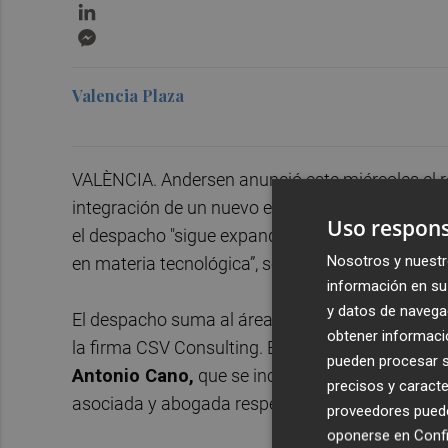
LinkedIn
Messenger
Valencia Plaza
VALÈNCIA. Andersen anunció este miércoles el re
integración de un nuevo equipo dirigido por
Car
Uso respons
el despacho "sigue expandiendo e impulsando sus
Nosotros y nuestr
en materia tecnológica”, según ha informado e
información en su 
y datos de navega
El despacho suma al área cuatro nuevos profesi
obtener informació
la firma CSV Consulting. En concreto, Carlos R
pueden procesar su
Antonio Cano,
que se incorpora como Asociado
precisos y caracte
asociada y abogada respectivamente.
proveedores pueden
oponerse en
Confi