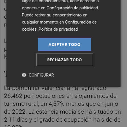
España, con un 68,1% de las parcelas
lugar del consentimiento; tiene derecho a
oponerse en
Configuración de publicidad
.
ofertadas, aunque es la Costa Brava el
Puede retirar su consentimiento en
destino con más pernoctaciones, 1,1
cualquier momento en
Configuración de
millones.
cookies
.
Política de privacidad
Los puntos turísticos con más
ACEPTAR TODO
pernoctaciones son Torroella de Montgrí,
Mont-Roig del Camp y Benidorm (Alicante).
RECHAZAR TODO
Turismo rural
CONFIGURAR
La Comunitat Valenciana ha registrado
26.462 pernoctaciones en alojamientos de
turismo rural, un 4,37% menos que en junio
de 2022. La estancia media se ha situado en
2,11 días y el grado de ocupación ha sido del