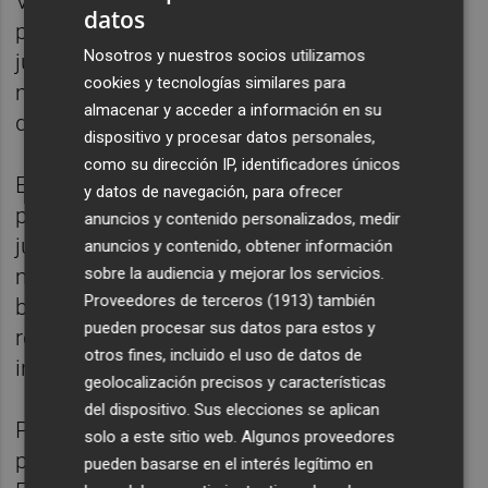
Valenciana ha registrado 769.554
datos
pernoctaciones, un 0,75% menos que en
Nosotros y nuestros socios utilizamos
junio del año pasado, con una estancia
cookies y tecnologías similares para
media de 5,89 días y un grado de ocupación
almacenar y acceder a información en su
de 55,21% de las parcelas.
dispositivo y procesar datos personales,
como su dirección IP, identificadores únicos
En el conjunto de España, las
y datos de navegación, para ofrecer
pernoctaciones en campings registran en
anuncios y contenido personalizados, medir
junio un descenso del 0,4% respecto al
anuncios y contenido, obtener información
sobre la audiencia y mejorar los servicios.
mismo mes de 2022. Las de residentes
Proveedores de terceros (1913)
también
bajan un 4,1%, mientras que las de no
pueden procesar sus datos para estos y
residentes se
otros fines, incluido el uso de datos de
incrementan un 6,4%.
geolocalización precisos y características
del dispositivo. Sus elecciones se aplican
Por zonas turísticas, la Costa Blanca
solo a este sitio web. Algunos proveedores
presenta el mayor grado de ocupación en
pueden basarse en el interés legítimo en