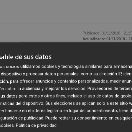
Publicado: 01/11/2018 ·
21:2
Actualizado: 01/11/2018 · 2
able de sus datos
cio fiscal de 2018 con un beneficio neto de 59.531
remento del 23 % con respecto al año anterior, cuando logr
os socios utilizamos cookies y tecnologías similares para almacena
 de la manzana mordida obtuvieron durante los últimos d
dispositivo y procesar datos personales, como su dirección IP, iden
 frente a los 9,21 del ejercicio anterior, y la compañía
ción, para ofrecer anuncios y contenido personalizados, medir anun
n sobre la audiencia y mejorar los servicios.
Proveedores de tercer
 un 15,9 % más.
s datos para estos y otros fines, incluido el uso de datos de geolo
rísticas del dispositivo. Sus elecciones se aplican solo a este sitio
de en la ciudad californiana de Cupertino
se
 basarse en el interés legítimo en lugar del consentimiento; tiene 
sentación de sus nuevos modelos de ordenador superliger
guración de publicidad
. Puede retirar su consentimiento en cualqu
stre en que anunció sus nuevos teléfonos iPhone XS, XS
cookies
.
Política de privacidad
 estos doce últimos meses fueron de 72.903 millones de