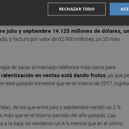
 dividendos de 2,72 dólares por título.
RECHAZAR TODO
ACE
ue más atención prestaban hoy los analistas e inversores 
re julio y septiembre 14.125 millones de dólares, u
do, y facturó por valor de 62.900 millones, un 20 más.
tegia de sacar al mercado teléfonos más caros para
a ralentización en ventas está dando frutos
, ya que p
 este pasado trimestre que en el mismo de 2017, ingres
 Mac, de los que entre julio y septiembre vendió un 2 %
 % más que en el mismo período del año pasado. Las
ia a la baja, se vendieron un 6 % menos que en el último