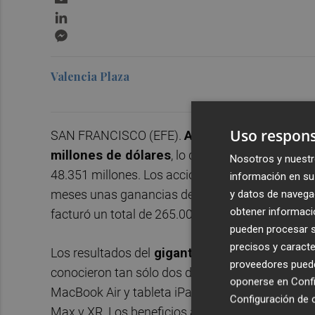
LinkedIn
Messenger
Valencia Plaza
Uso respons
SAN FRANCISCO (EFE).
Apple cerró su ejerci
millones de dólares
, lo que representa un inc
Nosotros y nuestr
48.351 millones. Los accionistas de la empresa
información en su 
meses unas ganancias de 11,91 dólares por título,
y datos de navega
obtener informació
facturó un total de 265.000 millones de dólares,
pueden procesar su
precisos y caracte
Los resultados del
gigante tecnológico con se
proveedores pueden
conocieron tan sólo dos días después de la pre
oponerse en
Confi
MacBook Air y tableta iPad, y en el mismo trime
Configuración de 
Max y XR. Los beneficios antes de impuestos en