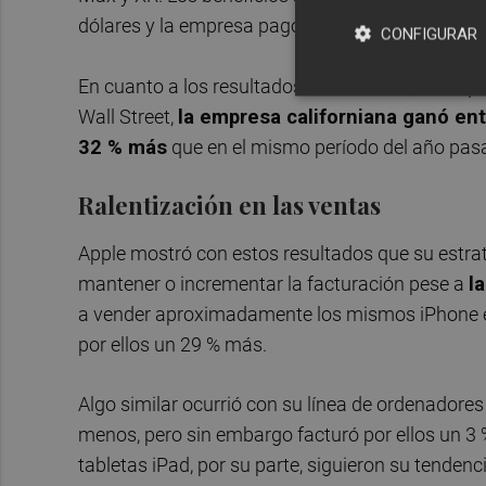
dólares y la empresa pagó a los accionistas unos
CONFIGURAR
En cuanto a los resultados trimestrales, a los q
Wall Street,
la empresa californiana ganó ent
32 % más
que en el mismo período del año pasa
Ralentización en las ventas
Apple mostró con estos resultados que su estra
mantener o incrementar la facturación pese a
l
a vender aproximadamente los mismos iPhone en
por ellos un 29 % más.
Algo similar ocurrió con su línea de ordenadores
menos, pero sin embargo facturó por ellos un 3
tabletas iPad, por su parte, siguieron su tendenc