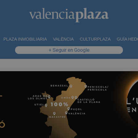
PLAZA INMOBILIARIA
VALÈNCIA
CULTURPLAZA
GUÍA HED
+ Seguir en Google