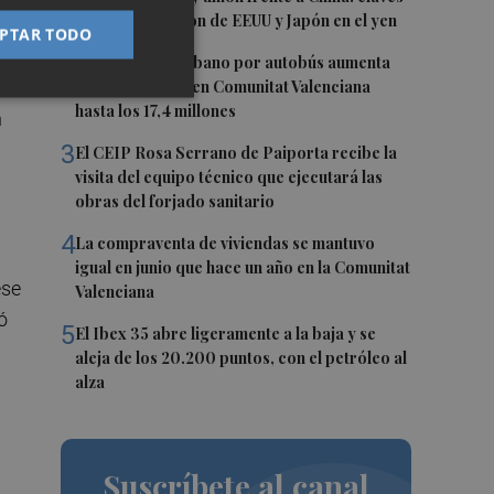
de la intervención de EEUU y Japón en el yen
PTAR TODO
2
El transporte urbano por autobús aumenta
en
un 1,9% en junio en Comunitat Valenciana
hasta los 17,4 millones
n
3
El CEIP Rosa Serrano de Paiporta recibe la
visita del equipo técnico que ejecutará las
obras del forjado sanitario
4
La compraventa de viviendas se mantuvo
igual en junio que hace un año en la Comunitat
ese
Valenciana
ó
5
El Ibex 35 abre ligeramente a la baja y se
aleja de los 20.200 puntos, con el petróleo al
alza
Suscríbete al canal