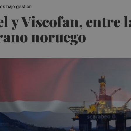
res bajo gestión
 y Viscofan, entre l
rano noruego