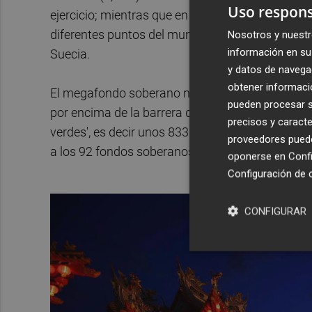
Uso respons
ejercicio; mientras que en el 'Top 28', que cerr
diferentes puntos del mundo como Alemania, Est
Nosotros y nuestr
información en su 
Suecia.
y datos de navega
obtener informació
El megafondo soberano noruego cerró en 2017 po
pueden procesar su
por encima de la barrera del billón (con b) de dól
precisos y caracte
verdes', es decir unos 833.000 millones de euros
proveedores pueden
a los 92 fondos soberanos más activos del plan
oponerse en
Confi
Configuración de 
CONFIGURAR