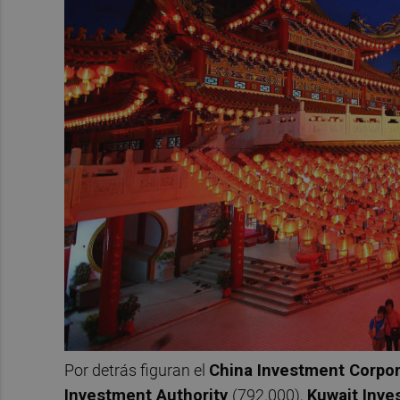
Por detrás figuran el
China Investment Corpor
Investment Authority
(792.000),
Kuwait Inve