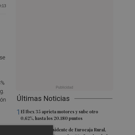
9:13
 se
3%
g.
Últimas Noticias
ión
1
El Ibex 35 aprieta motores y sube otro
0,62%, hasta los 20.180 puntos
2
Fallece el expresidente de Eurocaja Rural,