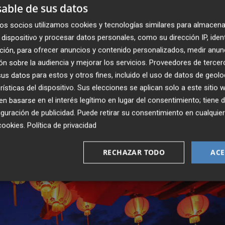
able de sus datos
aba la española Applus Services, figuraban empresas de
ados Unidos, Francia, Holanda, Japón, Malaisia, Rusia y
os socios utilizamos cookies y tecnologías similares para almacena
dispositivo y procesar datos personales, como su dirección IP, iden
ción, para ofrecer anuncios y contenido personalizados, medir anun
n sobre la audiencia y mejorar los servicios.
Proveedores de tercer
r primera vez en su historia, que se remonta al año 1990
s datos para estos y otros fines, incluido el uso de datos de geolo
ares. Concretamente lo hizo en 1,028 billones de 'billetes
rísticas del dispositivo. Sus elecciones se aplican solo a este sitio
, según el ranking del
IE Sovereign Wealth Lab
que reco
 basarse en el interés legítimo en lugar del consentimiento; tiene 
eta.
guración de publicidad
. Puede retirar su consentimiento en cualqu
cookies
.
Política de privacidad
RECHAZAR TODO
ACE