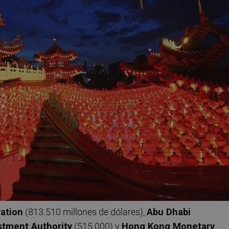
ation
(813.510 millones de dólares),
Abu Dhabi
stment Authority
(515.000) y
Hong Kong Monetary