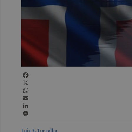
Facebook
X
WhatsApp
Email
LinkedIn
Messenger
Luis A. Torralba