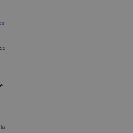
os
ede
de
 la