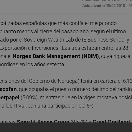
Actualizado: 15/02/2018 · 0
s cotizadas españolas que más confía el megafondo
cuanto menos al cierre del pasado año, según el último
do por el Sovereign Wealth Lab de IE Business School y
portación e Inversiones.. Las tres estaban entre las 28
ona el
Norges Bank Management (NBIM)
, cuya riqueza
nórdicas en los años setenta.
nsiones del Gobierno de Noruega) tenía en cartera el 6,1
scofan
, que ocupaba el puesto número décimo del rankin
berpapel
(5,09%), mientras que en la vigesimoctava posic
 las ITVs-, con una participación del 5%.
itánicas
Smurfit Kappa Group
(9,57%) y
Great Portland
el GPFG tenía una mayor participación al cierre del pasado