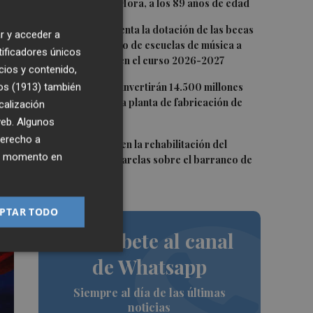
Andrés Gómez Mora, a los 89 años de edad
3
CaixaBank aumenta la dotación de las becas
r y acceder a
para el alumnado de escuelas de música a
tificadores únicos
275.000 euros en el curso 2026-2027
cios y contenido,
4
os (1913)
también
Tesla y SpaceX invertirán 14.500 millones
,
para construir la planta de fabricación de
calización
chips Terafab
 web. Algunos
ge
derecho a
5
L'Eliana avanza en la rehabilitación del
ier momento en
puente y las pasarelas sobre el barranco de
Mandor
PTAR TODO
Suscríbete al canal
de Whatsapp
Siempre al día de las últimas
noticias