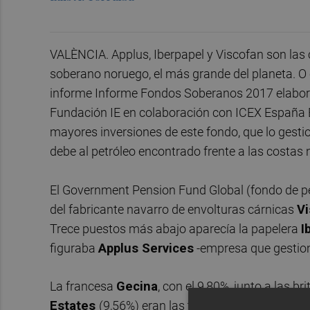
VALÈNCIA. Applus, Iberpapel y Viscofan son la
soberano noruego, el más grande del planeta. O 
informe Informe Fondos Soberanos 2017 elabora
Fundación IE en colaboración con ICEX España Ex
mayores inversiones de este fondo, que lo gesti
debe al petróleo encontrado frente a las costas 
El Government Pension Fund Global (fondo de pe
del fabricante navarro de envolturas cárnicas
Vi
Trece puestos más abajo aparecía la papelera
I
figuraba
Applus Services
-empresa que gestiona
La francesa
Gecina
, con el 9,80%, junto a las br
Estates
(9,56%) eran las tres cotizadas donde 